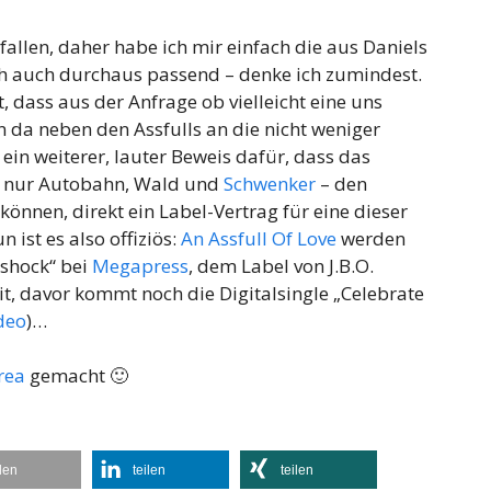
efallen, daher habe ich mir einfach die aus Daniels
och auch durchaus passend – denke ich zumindest.
, dass aus der Anfrage ob vielleicht eine uns
 da neben den Assfulls an die nicht weniger
, ein weiterer, lauter Beweis dafür, dass das
ls nur Autobahn, Wald und
Schwenker
– den
önnen, direkt ein Label-Vertrag für eine dieser
 ist es also offiziös:
An Assfull Of Love
werden
shock“ bei
Megapress
, dem Label von J.B.O.
it, davor kommt noch die Digitalsingle „Celebrate
deo
)…
rea
gemacht 🙂
ilen
teilen
teilen