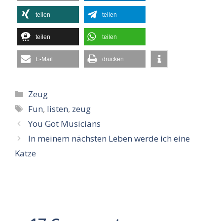
teilen
teilen
teilen
teilen
E-Mail
drucken
Kategorien
Zeug
Schlagwörter
Fun
,
listen
,
zeug
You Got Musicians
In meinem nächsten Leben werde ich eine
Katze