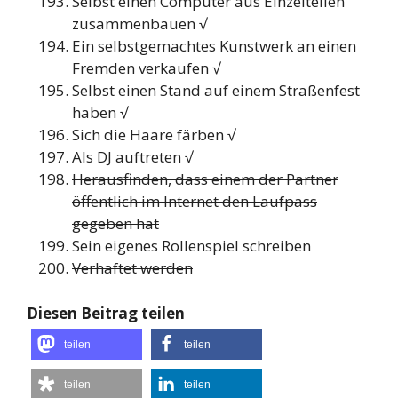
Selbst einen Computer aus Einzelteilen
zusammenbauen √
Ein selbstgemachtes Kunstwerk an einen
Fremden verkaufen √
Selbst einen Stand auf einem Straßenfest
haben √
Sich die Haare färben √
Als DJ auftreten √
Herausfinden, dass einem der Partner
öffentlich im Internet den Laufpass
gegeben hat
Sein eigenes Rollenspiel schreiben
Verhaftet werden
Diesen Beitrag teilen
teilen
teilen
teilen
teilen