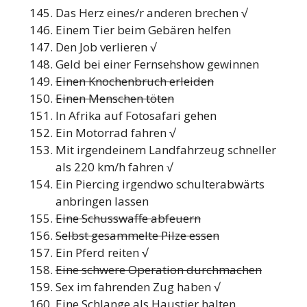
Das Herz eines/r anderen brechen √
Einem Tier beim Gebären helfen
Den Job verlieren √
Geld bei einer Fernsehshow gewinnen
Einen Knochenbruch erleiden
Einen Menschen töten
In Afrika auf Fotosafari gehen
Ein Motorrad fahren √
Mit irgendeinem Landfahrzeug schneller
als 220 km/h fahren √
Ein Piercing irgendwo schulterabwärts
anbringen lassen
Eine Schusswaffe abfeuern
Selbst gesammelte Pilze essen
Ein Pferd reiten √
Eine schwere Operation durchmachen
Sex im fahrenden Zug haben √
Eine Schlange als Haustier halten