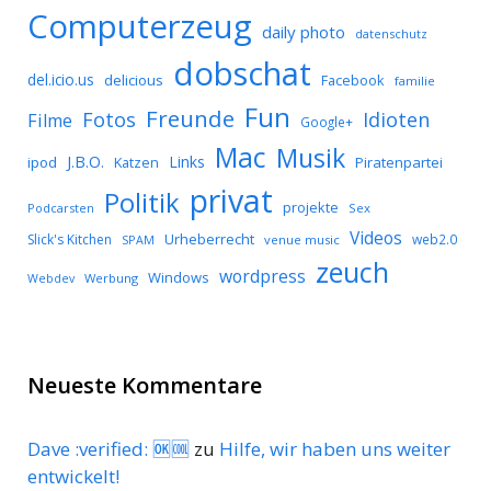
Computerzeug
daily photo
datenschutz
dobschat
del.icio.us
delicious
Facebook
familie
Fun
Freunde
Idioten
Fotos
Filme
Google+
Mac
Musik
J.B.O.
Links
ipod
Katzen
Piratenpartei
privat
Politik
projekte
Podcarsten
Sex
Videos
Urheberrecht
Slick's Kitchen
web2.0
SPAM
venue music
zeuch
wordpress
Windows
Werbung
Webdev
Neueste Kommentare
Dave :verified: 🆗🆒
zu
Hilfe, wir haben uns weiter
entwickelt!