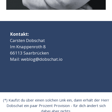
Kontakt:
Carsten Dobschat
Im Knappenroth 8
66113 Saarbrücken
Mail:
weblog@dobschat.io
(*) Kaufst du über einen solchen Link ein, dann erhält der Herr
Dobschat ein paar Prozent Provision - für dich ändert sich
dabei aber nichts.