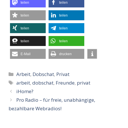
teilen
teilen
teilen
teilen
teilen
teilen
teilen
teilen
E-Mail
drucken
Kategorien
Arbeit
,
Dobschat
,
Privat
Schlagwörter
arbeit
,
dobschat
,
Freunde
,
privat
iHome?
Pro Radio – für freie, unabhängige,
bezahlbare Webradios!