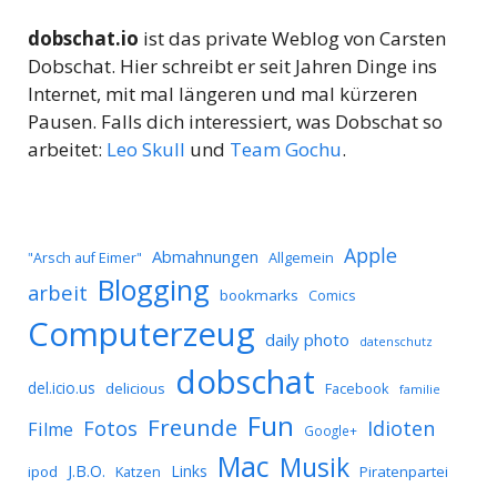
dobschat.io
ist das private Weblog von Carsten
Dobschat. Hier schreibt er seit Jahren Dinge ins
Internet, mit mal längeren und mal kürzeren
Pausen. Falls dich interessiert, was Dobschat so
arbeitet:
Leo Skull
und
Team Gochu
.
Apple
Abmahnungen
Allgemein
"Arsch auf Eimer"
Blogging
arbeit
bookmarks
Comics
Computerzeug
daily photo
datenschutz
dobschat
del.icio.us
delicious
Facebook
familie
Fun
Freunde
Idioten
Fotos
Filme
Google+
Mac
Musik
J.B.O.
Links
ipod
Katzen
Piratenpartei