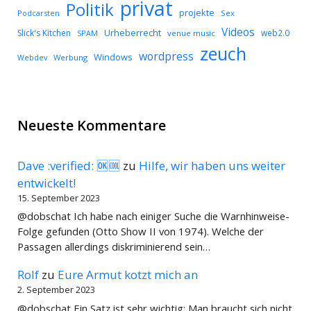
privat
Politik
projekte
Podcarsten
Sex
Videos
Urheberrecht
Slick's Kitchen
web2.0
SPAM
venue music
zeuch
wordpress
Windows
Werbung
Webdev
Neueste Kommentare
Dave :verified: 🆗🆒
zu
Hilfe, wir haben uns weiter
entwickelt!
15. September 2023
@dobschat Ich habe nach einiger Suche die Warnhinweise-
Folge gefunden (Otto Show II von 1974). Welche der
Passagen allerdings diskriminierend sein…
Rolf
zu
Eure Armut kotzt mich an
2. September 2023
@dobschat Ein Satz ist sehr wichtig: Man braucht sich nicht