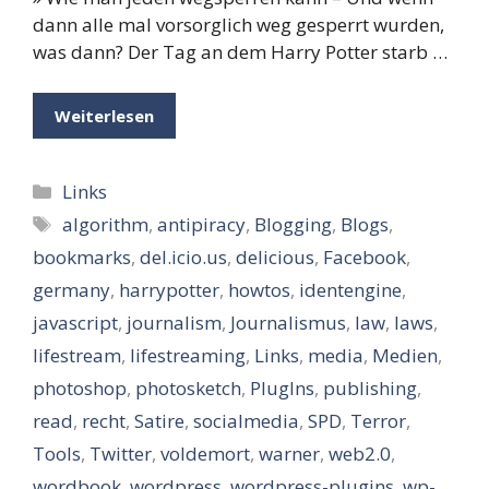
dann alle mal vorsorglich weg gesperrt wurden,
was dann? Der Tag an dem Harry Potter starb …
Weiterlesen
Kategorien
Links
Schlagwörter
algorithm
,
antipiracy
,
Blogging
,
Blogs
,
bookmarks
,
del.icio.us
,
delicious
,
Facebook
,
germany
,
harrypotter
,
howtos
,
identengine
,
javascript
,
journalism
,
Journalismus
,
law
,
laws
,
lifestream
,
lifestreaming
,
Links
,
media
,
Medien
,
photoshop
,
photosketch
,
PlugIns
,
publishing
,
read
,
recht
,
Satire
,
socialmedia
,
SPD
,
Terror
,
Tools
,
Twitter
,
voldemort
,
warner
,
web2.0
,
wordbook
,
wordpress
,
wordpress-plugins
,
wp-