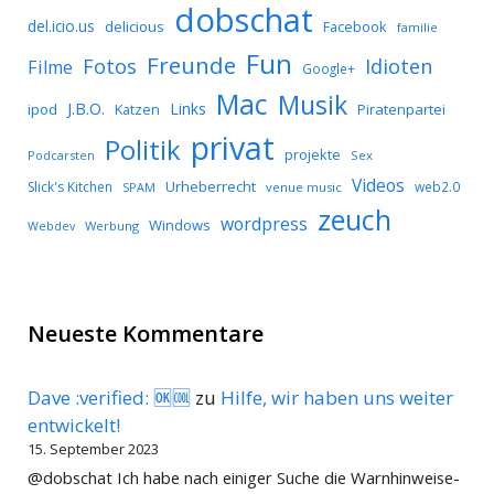
dobschat
del.icio.us
delicious
Facebook
familie
Fun
Freunde
Idioten
Fotos
Filme
Google+
Mac
Musik
J.B.O.
Links
ipod
Katzen
Piratenpartei
privat
Politik
projekte
Podcarsten
Sex
Videos
Urheberrecht
Slick's Kitchen
web2.0
SPAM
venue music
zeuch
wordpress
Windows
Werbung
Webdev
Neueste Kommentare
Dave :verified: 🆗🆒
zu
Hilfe, wir haben uns weiter
entwickelt!
15. September 2023
@dobschat Ich habe nach einiger Suche die Warnhinweise-