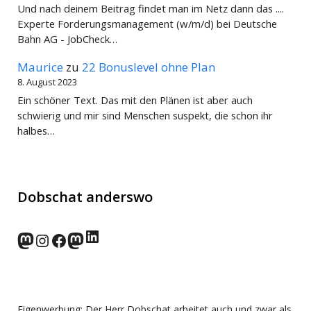
Und nach deinem Beitrag findet man im Netz dann das ....
Experte Forderungsmanagement (w/m/d) bei Deutsche
Bahn AG - JobCheck…
Maurice
zu
22 Bonuslevel ohne Plan
8. August 2023
Ein schöner Text. Das mit den Plänen ist aber auch
schwierig und mir sind Menschen suspekt, die schon ihr
halbes…
Dobschat anderswo
LinkedIn
norden.social
Instagram
Facebook
wp-punks.social
Eigenwerbung: Der Herr Dobschat arbeitet auch und zwar als