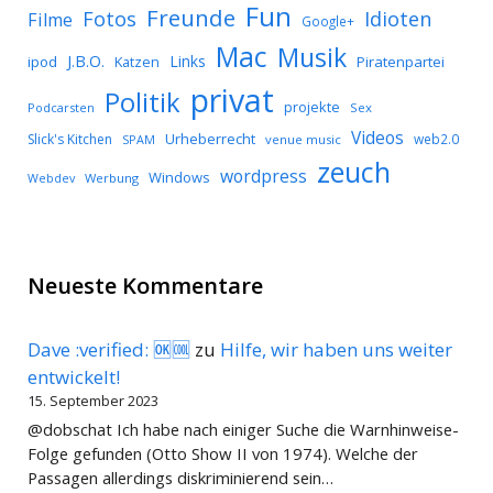
Fun
Freunde
Idioten
Fotos
Filme
Google+
Mac
Musik
J.B.O.
Links
ipod
Katzen
Piratenpartei
privat
Politik
projekte
Podcarsten
Sex
Videos
Urheberrecht
Slick's Kitchen
web2.0
SPAM
venue music
zeuch
wordpress
Windows
Werbung
Webdev
Neueste Kommentare
Dave :verified: 🆗🆒
zu
Hilfe, wir haben uns weiter
entwickelt!
15. September 2023
@dobschat Ich habe nach einiger Suche die Warnhinweise-
Folge gefunden (Otto Show II von 1974). Welche der
Passagen allerdings diskriminierend sein…