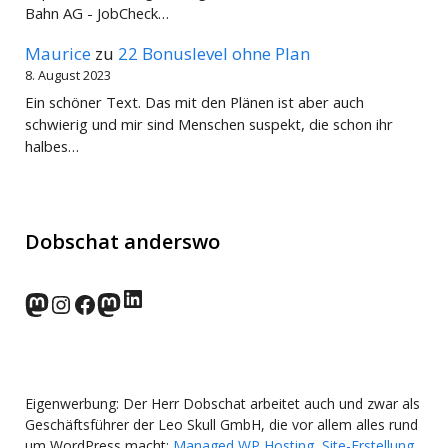
Bahn AG - JobCheck…
Maurice
zu
22 Bonuslevel ohne Plan
8. August 2023
Ein schöner Text. Das mit den Plänen ist aber auch
schwierig und mir sind Menschen suspekt, die schon ihr
halbes…
Dobschat anderswo
LinkedIn
norden.social
Instagram
Facebook
wp-punks.social
Eigenwerbung: Der Herr Dobschat arbeitet auch und zwar als
Geschäftsführer der Leo Skull GmbH, die vor allem alles rund
um WordPress macht:
Managed WP Hosting
,
Site-Erstellung
,