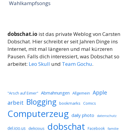
Wahlkampfsongs
dobschat.io
ist das private Weblog von Carsten
Dobschat. Hier schreibt er seit Jahren Dinge ins
Internet, mit mal längeren und mal kürzeren
Pausen. Falls dich interessiert, was Dobschat so
arbeitet:
Leo Skull
und
Team Gochu
.
Apple
Abmahnungen
Allgemein
"Arsch auf Eimer"
Blogging
arbeit
bookmarks
Comics
Computerzeug
daily photo
datenschutz
dobschat
del.icio.us
delicious
Facebook
familie