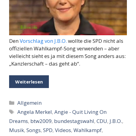
Den
Vorschlag von J.B.O.
wollte die SPD nicht als
offiziellen Wahlkampf-Song verwenden – aber
vielleicht sieht es ja mit diesem Song anders aus:
„Kanzlerschaft – das geht ab“.
Weiterlesen
Kategorien
Allgemein
Schlagwörter
Angela Merkel
,
Angie - Quit Living On
Dreams
,
btw2009
,
bundestagswahl
,
CDU
,
J.B.O.
,
Musik
,
Songs
,
SPD
,
Videos
,
Wahlkampf
,