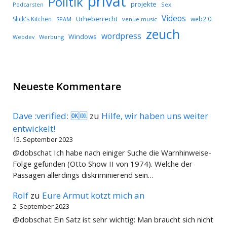
privat
Politik
projekte
Podcarsten
Sex
Videos
Urheberrecht
Slick's Kitchen
web2.0
SPAM
venue music
zeuch
wordpress
Windows
Werbung
Webdev
Neueste Kommentare
Dave :verified: 🆗🆒
zu
Hilfe, wir haben uns weiter
entwickelt!
15. September 2023
@dobschat Ich habe nach einiger Suche die Warnhinweise-
Folge gefunden (Otto Show II von 1974). Welche der
Passagen allerdings diskriminierend sein…
Rolf
zu
Eure Armut kotzt mich an
2. September 2023
@dobschat Ein Satz ist sehr wichtig: Man braucht sich nicht