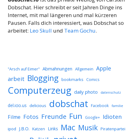
Dobschat. Hier schreibt er seit Jahren Dinge ins
Internet, mit mal längeren und mal kürzeren
Pausen. Falls dich interessiert, was Dobschat so
arbeitet:
Leo Skull
und
Team Gochu
.
Apple
Abmahnungen
Allgemein
"Arsch auf Eimer"
Blogging
arbeit
bookmarks
Comics
Computerzeug
daily photo
datenschutz
dobschat
del.icio.us
delicious
Facebook
familie
Fun
Freunde
Idioten
Fotos
Filme
Google+
Mac
Musik
J.B.O.
Links
ipod
Katzen
Piratenpartei