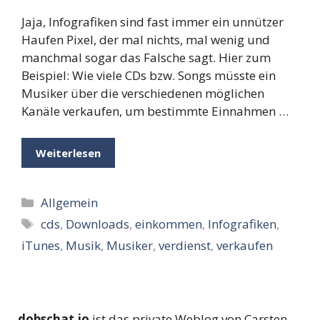
Jaja, Infografiken sind fast immer ein unnützer
Haufen Pixel, der mal nichts, mal wenig und
manchmal sogar das Falsche sagt. Hier zum
Beispiel: Wie viele CDs bzw. Songs müsste ein
Musiker über die verschiedenen möglichen
Kanäle verkaufen, um bestimmte Einnahmen …
Weiterlesen
Kategorien
Allgemein
Schlagwörter
cds
,
Downloads
,
einkommen
,
Infografiken
,
iTunes
,
Musik
,
Musiker
,
verdienst
,
verkaufen
dobschat.io
ist das private Weblog von Carsten