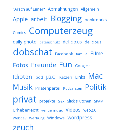
Abmahnungen
Allgemein
"Arsch auf Eimer"
Blogging
arbeit
Apple
bookmarks
Computerzeug
Comics
daily photo
del.icio.us
delicious
datenschutz
dobschat
Filme
Facebook
familie
Fun
Freunde
Fotos
Google+
Mac
Idioten
J.B.O.
Links
ipod
Katzen
Musik
Politik
Piratenpartei
Podcarsten
privat
projekte
Slick's Kitchen
Sex
SPAM
Videos
Urheberrecht
web2.0
venue music
wordpress
Windows
Werbung
Webdev
zeuch