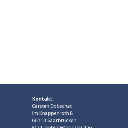
Kontakt:
Carsten Dobschat
Im Knappenroth 8
66113 Saarbrücken
Mail:
weblog@dobschat.io