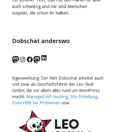
auch schwierig und mir sind Menschen
suspekt, die schon ihr halbes…
Dobschat anderswo
LinkedIn
norden.social
Instagram
Facebook
wp-punks.social
Eigenwerbung: Der Herr Dobschat arbeitet auch
und zwar als Geschäftsführer der Leo Skull
GmbH, die vor allem alles rund um WordPress
macht:
Managed WP Hosting
,
Site-Erstellung
,
Erste Hilfe bei Problemen
usw.