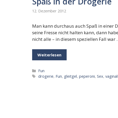
Spaß in der Drogerie
12. Dezember 2012
Man kann durchaus auch Spaß in einer Dr
seine Fresse nicht halten kann, dann hab
nicht alle – in diesem speziellen Fall war
Weiterlesen
Kategorien
Fun
Schlagwörter
drogerie
,
Fun
,
gleitgel
,
peperoni
,
Sex
,
vaginal