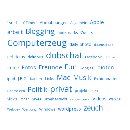
Apple
Abmahnungen
Allgemein
"Arsch auf Eimer"
Blogging
arbeit
bookmarks
Comics
Computerzeug
daily photo
datenschutz
dobschat
del.icio.us
delicious
Facebook
familie
Fun
Freunde
Idioten
Fotos
Filme
Google+
Mac
Musik
J.B.O.
Links
ipod
Katzen
Piratenpartei
privat
Politik
projekte
Podcarsten
Sex
Videos
Urheberrecht
Slick's Kitchen
web2.0
SPAM
venue music
zeuch
wordpress
Windows
Werbung
Webdev