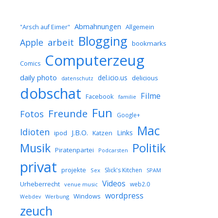
Abmahnungen
Allgemein
"Arsch auf Eimer"
Blogging
arbeit
Apple
bookmarks
Computerzeug
Comics
daily photo
del.icio.us
delicious
datenschutz
dobschat
Filme
Facebook
familie
Fun
Freunde
Fotos
Google+
Mac
Idioten
J.B.O.
Links
ipod
Katzen
Musik
Politik
Piratenpartei
Podcarsten
privat
projekte
Slick's Kitchen
Sex
SPAM
Videos
Urheberrecht
web2.0
venue music
wordpress
Windows
Werbung
Webdev
zeuch