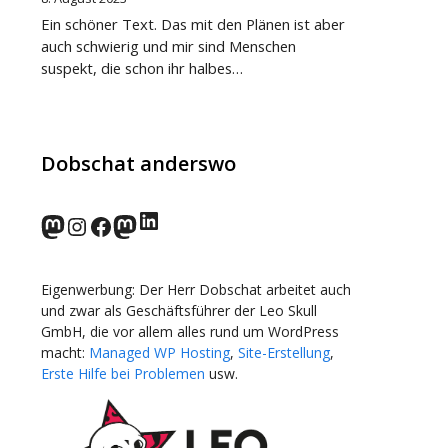
Ein schöner Text. Das mit den Plänen ist aber
auch schwierig und mir sind Menschen
suspekt, die schon ihr halbes…
Dobschat anderswo
LinkedIn
norden.social
Instagram
Facebook
wp-punks.social
Eigenwerbung: Der Herr Dobschat arbeitet auch
und zwar als Geschäftsführer der Leo Skull
GmbH, die vor allem alles rund um WordPress
macht:
Managed WP Hosting
,
Site-Erstellung
,
Erste Hilfe bei Problemen
usw.