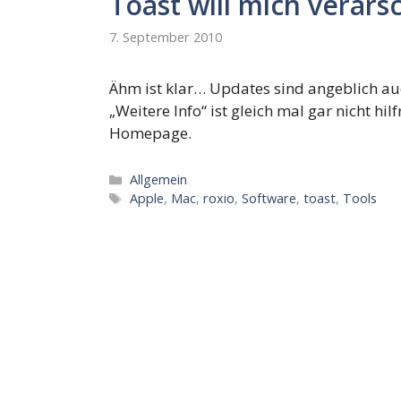
Toast will mich verars
7. September 2010
Ähm ist klar… Updates sind angeblich au
„Weitere Info“ ist gleich mal gar nicht hi
Homepage.
Kategorien
Allgemein
Schlagwörter
Apple
,
Mac
,
roxio
,
Software
,
toast
,
Tools