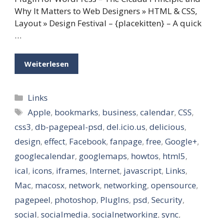
Why It Matters to Web Designers » HTML & CSS,
Layout » Design Festival – {placekitten} – A quick
…
Weiterlesen
Kategorien
Links
Schlagwörter
Apple
,
bookmarks
,
business
,
calendar
,
CSS
,
css3
,
db-pagepeal-psd
,
del.icio.us
,
delicious
,
design
,
effect
,
Facebook
,
fanpage
,
free
,
Google+
,
googlecalendar
,
googlemaps
,
howtos
,
html5
,
ical
,
icons
,
iframes
,
Internet
,
javascript
,
Links
,
Mac
,
macosx
,
network
,
networking
,
opensource
,
pagepeel
,
photoshop
,
PlugIns
,
psd
,
Security
,
social
,
socialmedia
,
socialnetworking
,
sync
,