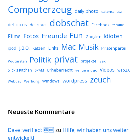
Computerzeug
daily photo
datenschutz
dobschat
del.icio.us
delicious
Facebook
familie
Fun
Freunde
Idioten
Fotos
Filme
Google+
Mac
Musik
J.B.O.
Links
ipod
Katzen
Piratenpartei
privat
Politik
projekte
Podcarsten
Sex
Videos
Urheberrecht
Slick's Kitchen
web2.0
SPAM
venue music
zeuch
wordpress
Windows
Werbung
Webdev
Neueste Kommentare
Dave :verified: 🆗🆒
zu
Hilfe, wir haben uns weiter
entwickelt!