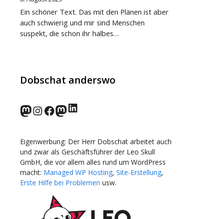
Ein schöner Text. Das mit den Plänen ist aber
auch schwierig und mir sind Menschen
suspekt, die schon ihr halbes…
Dobschat anderswo
LinkedIn
norden.social
Instagram
Facebook
wp-punks.social
Eigenwerbung: Der Herr Dobschat arbeitet auch
und zwar als Geschäftsführer der Leo Skull
GmbH, die vor allem alles rund um WordPress
macht:
Managed WP Hosting
,
Site-Erstellung
,
Erste Hilfe bei Problemen
usw.