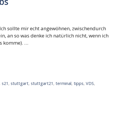
bs
t. Ich sollte mir echt angewöhnen, zwischendurch
in, an so was denke ich natürlich nicht, wenn ich
ts komme). …
,
s21
,
stuttgart
,
stuttgart21
,
terminal
,
tipps
,
VDS
,