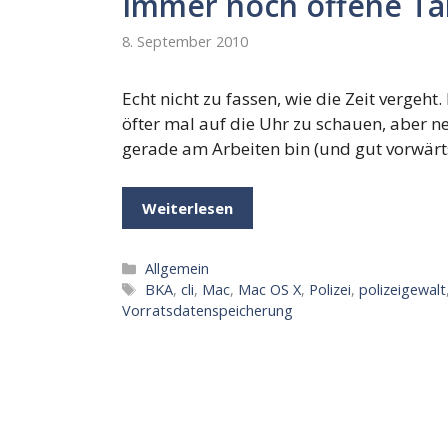
Immer noch offene Ta
8. September 2010
Echt nicht zu fassen, wie die Zeit vergeh
öfter mal auf die Uhr zu schauen, aber ne
gerade am Arbeiten bin (und gut vorwär
Weiterlesen
Kategorien
Allgemein
Schlagwörter
BKA
,
cli
,
Mac
,
Mac OS X
,
Polizei
,
polizeigewalt
Vorratsdatenspeicherung