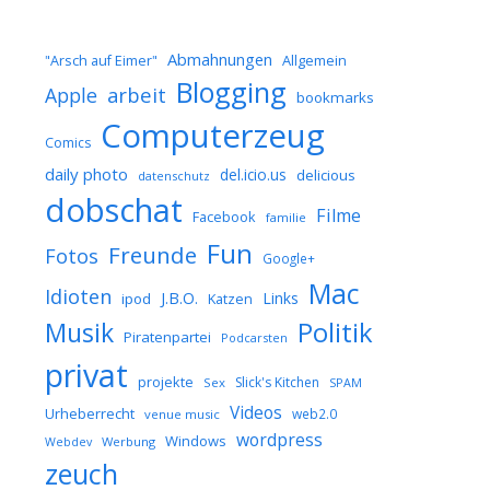
Abmahnungen
Allgemein
"Arsch auf Eimer"
Blogging
arbeit
Apple
bookmarks
Computerzeug
Comics
daily photo
del.icio.us
delicious
datenschutz
dobschat
Filme
Facebook
familie
Fun
Freunde
Fotos
Google+
Mac
Idioten
J.B.O.
Links
ipod
Katzen
Musik
Politik
Piratenpartei
Podcarsten
privat
projekte
Slick's Kitchen
Sex
SPAM
Videos
Urheberrecht
web2.0
venue music
wordpress
Windows
Werbung
Webdev
zeuch