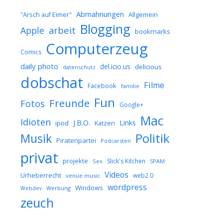
Abmahnungen
Allgemein
"Arsch auf Eimer"
Blogging
arbeit
Apple
bookmarks
Computerzeug
Comics
daily photo
del.icio.us
delicious
datenschutz
dobschat
Filme
Facebook
familie
Fun
Freunde
Fotos
Google+
Mac
Idioten
J.B.O.
Links
ipod
Katzen
Musik
Politik
Piratenpartei
Podcarsten
privat
projekte
Slick's Kitchen
Sex
SPAM
Videos
Urheberrecht
web2.0
venue music
wordpress
Windows
Werbung
Webdev
zeuch