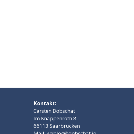
Kontakt:
Carsten Dobschat
Im Knappenroth 8
66113 Saarbrücken
Mail:
weblog@dobschat.io