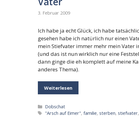
Väter
3. Februar 2009
Ich habe ja echt Glück, ich habe tatsächlic
gesehen habe ich natürlich nur einen Vate
mein Stiefvater immer mehr mein Vater im
(und das ist nun wirklich nur eine Festst
dann ginge die eh komplett auf meine Kapp
anderes Thema).
Weiterlesen
Kategorien
Dobschat
Schlagwörter
"Arsch auf Eimer"
,
familie
,
sterben
,
stiefvater