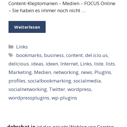
Content-Kleptomanen – Medien – FOCUS Online
– Sie haben es immer noch nicht …
Weiterlesen
Kategorien
Links
Schlagwörter
bookmarks
,
business
,
content
,
del.icio.us
,
delicious
,
ideas
,
ideen
,
Internet
,
Links
,
liste
,
lists
,
Marketing
,
Medien
,
networking
,
news
,
PlugIns
,
profiles
,
socialbookmarking
,
socialmedia
,
socialnetworking
,
Twitter
,
wordpress
,
wordpressplugins
,
wp-plugins
dobschat.io
ist das private Weblog von Carsten