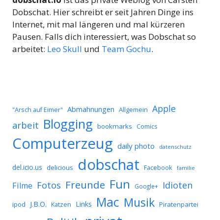
Dobschat. Hier schreibt er seit Jahren Dinge ins
Internet, mit mal längeren und mal kürzeren
Pausen. Falls dich interessiert, was Dobschat so
arbeitet:
Leo Skull
und
Team Gochu
.
Apple
Abmahnungen
Allgemein
"Arsch auf Eimer"
Blogging
arbeit
bookmarks
Comics
Computerzeug
daily photo
datenschutz
dobschat
del.icio.us
delicious
Facebook
familie
Fun
Freunde
Idioten
Fotos
Filme
Google+
Mac
Musik
J.B.O.
Links
ipod
Katzen
Piratenpartei