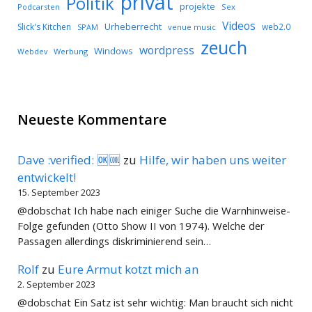
privat
Politik
projekte
Podcarsten
Sex
Videos
Urheberrecht
Slick's Kitchen
web2.0
SPAM
venue music
zeuch
wordpress
Windows
Werbung
Webdev
Neueste Kommentare
Dave :verified: 🆗🆒
zu
Hilfe, wir haben uns weiter
entwickelt!
15. September 2023
@dobschat Ich habe nach einiger Suche die Warnhinweise-
Folge gefunden (Otto Show II von 1974). Welche der
Passagen allerdings diskriminierend sein…
Rolf
zu
Eure Armut kotzt mich an
2. September 2023
@dobschat Ein Satz ist sehr wichtig: Man braucht sich nicht