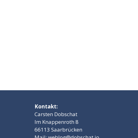
Kontakt:
Carsten Dobschat
Im Knappenroth 8
66113 Saarbrücken
Mail:
weblog@dobschat.io