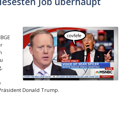
iesesten Job überhaupt
 BGE
r
n
zu
g,
n
n Präsident Donald Trump.