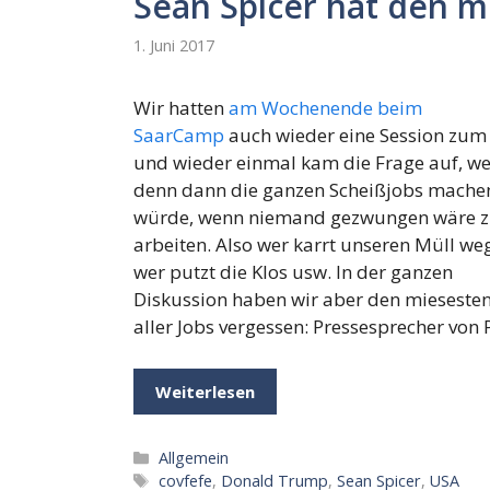
Sean Spicer hat den m
1. Juni 2017
Wir hatten
am Wochenende beim
SaarCamp
auch wieder eine Session zum
und wieder einmal kam die Frage auf, we
denn dann die ganzen Scheißjobs mache
würde, wenn niemand gezwungen wäre 
arbeiten. Also wer karrt unseren Müll we
wer putzt die Klos usw. In der ganzen
Diskussion haben wir aber den mieseste
aller Jobs vergessen: Pressesprecher vo
Weiterlesen
Kategorien
Allgemein
Schlagwörter
covfefe
,
Donald Trump
,
Sean Spicer
,
USA