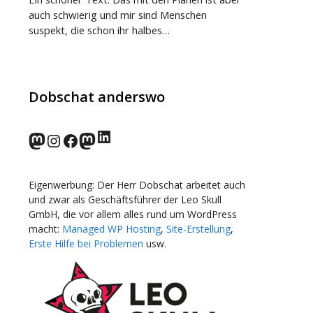
auch schwierig und mir sind Menschen
suspekt, die schon ihr halbes…
Dobschat anderswo
LinkedIn
norden.social
Instagram
Facebook
wp-punks.social
Eigenwerbung: Der Herr Dobschat arbeitet auch
und zwar als Geschäftsführer der Leo Skull
GmbH, die vor allem alles rund um WordPress
macht:
Managed WP Hosting
,
Site-Erstellung
,
Erste Hilfe bei Problemen
usw.