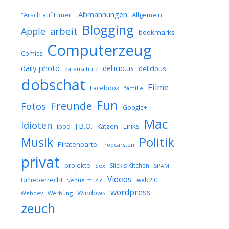
Abmahnungen
Allgemein
"Arsch auf Eimer"
Blogging
arbeit
Apple
bookmarks
Computerzeug
Comics
daily photo
del.icio.us
delicious
datenschutz
dobschat
Filme
Facebook
familie
Fun
Freunde
Fotos
Google+
Mac
Idioten
J.B.O.
Links
ipod
Katzen
Musik
Politik
Piratenpartei
Podcarsten
privat
projekte
Slick's Kitchen
Sex
SPAM
Videos
Urheberrecht
web2.0
venue music
wordpress
Windows
Werbung
Webdev
zeuch