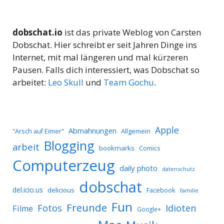
dobschat.io
ist das private Weblog von Carsten
Dobschat. Hier schreibt er seit Jahren Dinge ins
Internet, mit mal längeren und mal kürzeren
Pausen. Falls dich interessiert, was Dobschat so
arbeitet:
Leo Skull
und
Team Gochu
.
Apple
Abmahnungen
Allgemein
"Arsch auf Eimer"
Blogging
arbeit
bookmarks
Comics
Computerzeug
daily photo
datenschutz
dobschat
del.icio.us
delicious
Facebook
familie
Fun
Freunde
Idioten
Fotos
Filme
Google+