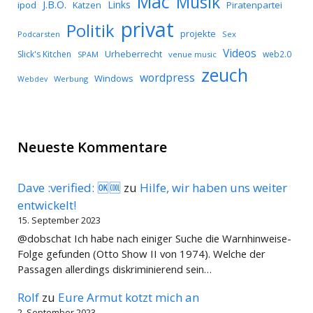
Mac
Musik
J.B.O.
Links
ipod
Katzen
Piratenpartei
privat
Politik
projekte
Podcarsten
Sex
Videos
Urheberrecht
Slick's Kitchen
web2.0
SPAM
venue music
zeuch
wordpress
Windows
Werbung
Webdev
Neueste Kommentare
Dave :verified: 🆗🆒
zu
Hilfe, wir haben uns weiter
entwickelt!
15. September 2023
@dobschat Ich habe nach einiger Suche die Warnhinweise-
Folge gefunden (Otto Show II von 1974). Welche der
Passagen allerdings diskriminierend sein…
Rolf
zu
Eure Armut kotzt mich an
2. September 2023