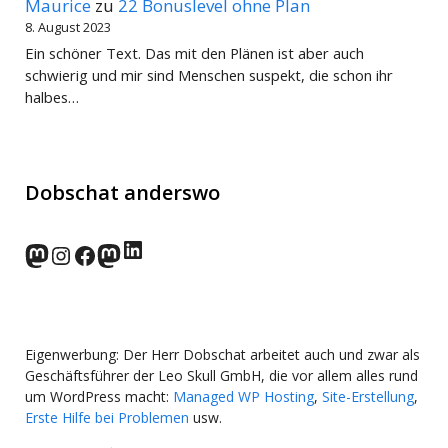
Maurice
zu
22 Bonuslevel ohne Plan
8. August 2023
Ein schöner Text. Das mit den Plänen ist aber auch
schwierig und mir sind Menschen suspekt, die schon ihr
halbes…
Dobschat anderswo
LinkedIn
norden.social
Instagram
Facebook
wp-punks.social
Eigenwerbung: Der Herr Dobschat arbeitet auch und zwar als
Geschäftsführer der Leo Skull GmbH, die vor allem alles rund
um WordPress macht:
Managed WP Hosting
,
Site-Erstellung
,
Erste Hilfe bei Problemen
usw.