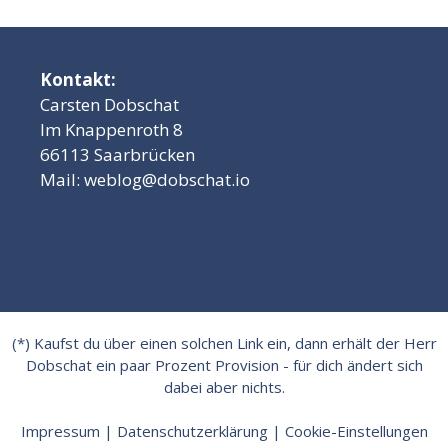
Kontakt:
Carsten Dobschat
Im Knappenroth 8
66113 Saarbrücken
Mail:
weblog@dobschat.io
(*) Kaufst du über einen solchen Link ein, dann erhält der Herr
Dobschat ein paar Prozent Provision - für dich ändert sich
dabei aber nichts.
Impressum
|
Datenschutzerklärung
|
Cookie-Einstellungen