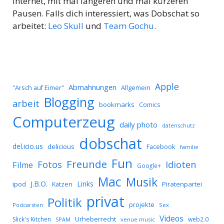
Internet, mit mal längeren und mal kürzeren
Pausen. Falls dich interessiert, was Dobschat so
arbeitet:
Leo Skull
und
Team Gochu
.
Apple
Abmahnungen
Allgemein
"Arsch auf Eimer"
Blogging
arbeit
bookmarks
Comics
Computerzeug
daily photo
datenschutz
dobschat
del.icio.us
delicious
Facebook
familie
Fun
Freunde
Idioten
Fotos
Filme
Google+
Mac
Musik
J.B.O.
Links
ipod
Katzen
Piratenpartei
privat
Politik
projekte
Podcarsten
Sex
Videos
Urheberrecht
Slick's Kitchen
web2.0
SPAM
venue music