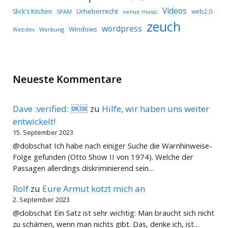
Videos
Urheberrecht
Slick's Kitchen
web2.0
SPAM
venue music
zeuch
wordpress
Windows
Werbung
Webdev
Neueste Kommentare
Dave :verified: 🆗🆒
zu
Hilfe, wir haben uns weiter
entwickelt!
15. September 2023
@dobschat Ich habe nach einiger Suche die Warnhinweise-
Folge gefunden (Otto Show II von 1974). Welche der
Passagen allerdings diskriminierend sein…
Rolf
zu
Eure Armut kotzt mich an
2. September 2023
@dobschat Ein Satz ist sehr wichtig: Man braucht sich nicht
zu schämen, wenn man nichts gibt. Das, denke ich, ist…