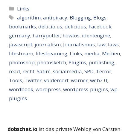
Kategorien
Links
Schlagwörter
algorithm
,
antipiracy
,
Blogging
,
Blogs
,
bookmarks
,
del.icio.us
,
delicious
,
Facebook
,
germany
,
harrypotter
,
howtos
,
identengine
,
javascript
,
journalism
,
Journalismus
,
law
,
laws
,
lifestream
,
lifestreaming
,
Links
,
media
,
Medien
,
photoshop
,
photosketch
,
PlugIns
,
publishing
,
read
,
recht
,
Satire
,
socialmedia
,
SPD
,
Terror
,
Tools
,
Twitter
,
voldemort
,
warner
,
web2.0
,
wordbook
,
wordpress
,
wordpress-plugins
,
wp-
plugins
dobschat.io
ist das private Weblog von Carsten