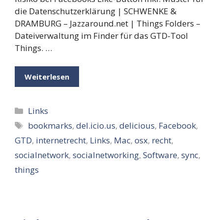
die Datenschutzerklärung | SCHWENKE &
DRAMBURG – Jazzaround.net | Things Folders –
Dateiverwaltung im Finder für das GTD-Tool
Things. …
Weiterlesen
Kategorien
Links
Schlagwörter
bookmarks
,
del.icio.us
,
delicious
,
Facebook
,
GTD
,
internetrecht
,
Links
,
Mac
,
osx
,
recht
,
socialnetwork
,
socialnetworking
,
Software
,
sync
,
things