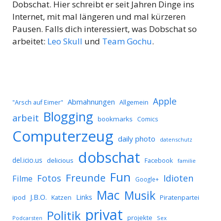
Dobschat. Hier schreibt er seit Jahren Dinge ins
Internet, mit mal längeren und mal kürzeren
Pausen. Falls dich interessiert, was Dobschat so
arbeitet:
Leo Skull
und
Team Gochu
.
Apple
Abmahnungen
Allgemein
"Arsch auf Eimer"
Blogging
arbeit
bookmarks
Comics
Computerzeug
daily photo
datenschutz
dobschat
del.icio.us
delicious
Facebook
familie
Fun
Freunde
Idioten
Fotos
Filme
Google+
Mac
Musik
J.B.O.
Links
ipod
Katzen
Piratenpartei
privat
Politik
projekte
Podcarsten
Sex