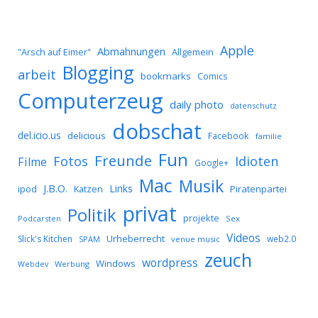
Apple
Abmahnungen
Allgemein
"Arsch auf Eimer"
Blogging
arbeit
bookmarks
Comics
Computerzeug
daily photo
datenschutz
dobschat
del.icio.us
delicious
Facebook
familie
Fun
Freunde
Idioten
Fotos
Filme
Google+
Mac
Musik
J.B.O.
Links
ipod
Katzen
Piratenpartei
privat
Politik
projekte
Podcarsten
Sex
Videos
Urheberrecht
Slick's Kitchen
web2.0
SPAM
venue music
zeuch
wordpress
Windows
Werbung
Webdev