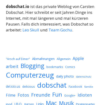
dobschat.io
ist das private Weblog von Carsten
Dobschat. Hier schreibt er seit Jahren Dinge ins
Internet, mit mal längeren und mal kürzeren
Pausen. Falls dich interessiert, was Dobschat so
arbeitet:
Leo Skull
und
Team Gochu
.
Apple
Abmahnungen
Allgemein
"Arsch auf Eimer"
Blogging
arbeit
bookmarks
Comics
Computerzeug
daily photo
datenschutz
dobschat
del.icio.us
delicious
Facebook
familie
Fun
Freunde
Idioten
Fotos
Filme
Google+
Mac
Musik
J.B.O.
Links
ipod
Katzen
Piratenpartei