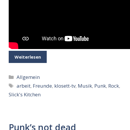
Weiterlesen
Kategorien
Allgemein
Schlagwörter
arbeit
,
Freunde
,
klosett-tv
,
Musik
,
Punk
,
Rock
,
Slick's Kitchen
Punk’s not dead