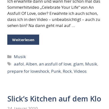
Ich erwähnte dann und wann hier schon mal das
Sommerhitvideo „Celebrate Your Life“ von An
Assfull Of Love, oder? Erwähnte ich auch schon,
dass ich in den Video – unbeabsichtigt – auch zu
sehen bin? Na dann geht mal auf …
Weiterlesen
Kategorien
Musik
Schlagwörter
aafol
,
Alben
,
an assfull of love
,
glam
,
Musik
,
prepare for loveshock
,
Punk
,
Rock
,
Videos
Slick’s Kitchen auf dem Klo
24. Januar 2010