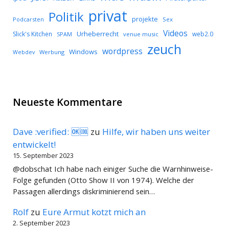
privat
Politik
projekte
Podcarsten
Sex
Videos
Urheberrecht
Slick's Kitchen
web2.0
SPAM
venue music
zeuch
wordpress
Windows
Werbung
Webdev
Neueste Kommentare
Dave :verified: 🆗🆒
zu
Hilfe, wir haben uns weiter
entwickelt!
15. September 2023
@dobschat Ich habe nach einiger Suche die Warnhinweise-
Folge gefunden (Otto Show II von 1974). Welche der
Passagen allerdings diskriminierend sein…
Rolf
zu
Eure Armut kotzt mich an
2. September 2023