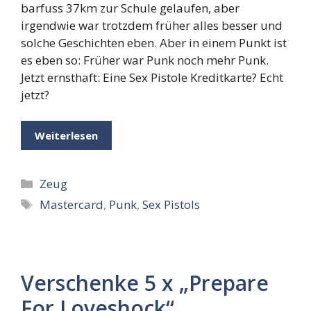
barfuss 37km zur Schule gelaufen, aber
irgendwie war trotzdem früher alles besser und
solche Geschichten eben. Aber in einem Punkt ist
es eben so: Früher war Punk noch mehr Punk.
Jetzt ernsthaft: Eine Sex Pistole Kreditkarte? Echt
jetzt?
Weiterlesen
Kategorien
Zeug
Schlagwörter
Mastercard
,
Punk
,
Sex Pistols
Verschenke 5 x „Prepare
For Loveshock“