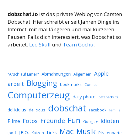
dobschat.io
ist das private Weblog von Carsten
Dobschat. Hier schreibt er seit Jahren Dinge ins
Internet, mit mal längeren und mal kürzeren
Pausen. Falls dich interessiert, was Dobschat so
arbeitet:
Leo Skull
und
Team Gochu
.
Apple
Abmahnungen
Allgemein
"Arsch auf Eimer"
Blogging
arbeit
bookmarks
Comics
Computerzeug
daily photo
datenschutz
dobschat
del.icio.us
delicious
Facebook
familie
Fun
Freunde
Idioten
Fotos
Filme
Google+
Mac
Musik
J.B.O.
Links
ipod
Katzen
Piratenpartei