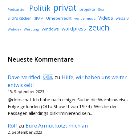
privat
Politik
projekte
Podcarsten
Sex
Videos
Urheberrecht
Slick's Kitchen
web2.0
SPAM
venue music
zeuch
wordpress
Windows
Werbung
Webdev
Neueste Kommentare
Dave :verified: 🆗🆒
zu
Hilfe, wir haben uns weiter
entwickelt!
15. September 2023
@dobschat Ich habe nach einiger Suche die Warnhinweise-
Folge gefunden (Otto Show II von 1974). Welche der
Passagen allerdings diskriminierend sein…
Rolf
zu
Eure Armut kotzt mich an
2. September 2023