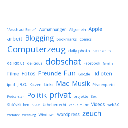
Apple
Abmahnungen
Allgemein
"Arsch auf Eimer"
Blogging
arbeit
bookmarks
Comics
Computerzeug
daily photo
datenschutz
dobschat
del.icio.us
delicious
Facebook
familie
Fun
Freunde
Idioten
Fotos
Filme
Google+
Mac
Musik
J.B.O.
Links
ipod
Katzen
Piratenpartei
privat
Politik
projekte
Podcarsten
Sex
Videos
Urheberrecht
Slick's Kitchen
web2.0
SPAM
venue music
zeuch
wordpress
Windows
Werbung
Webdev