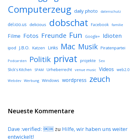
Computerzeug
daily photo
datenschutz
dobschat
del.icio.us
delicious
Facebook
familie
Fun
Freunde
Idioten
Fotos
Filme
Google+
Mac
Musik
J.B.O.
Links
ipod
Katzen
Piratenpartei
privat
Politik
projekte
Podcarsten
Sex
Videos
Urheberrecht
Slick's Kitchen
web2.0
SPAM
venue music
zeuch
wordpress
Windows
Werbung
Webdev
Neueste Kommentare
Dave :verified: 🆗🆒
zu
Hilfe, wir haben uns weiter
entwickelt!