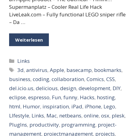
Supermanplatz – Cooler Real Life Hack
LiveLeak.com – Fully functional LEGO sniper rifle
– Da …
Weiterlesen
Kategorien
Links
Schlagwörter
3d
,
antivirus
,
Apple
,
basecamp
,
bookmarks
,
business
,
coding
,
collaboration
,
Comics
,
CSS
,
del.icio.us
,
delicious
,
design
,
development
,
DIY
,
eclipse
,
espresso
,
Fun
,
funny
,
Hacks
,
hosting
,
html
,
Humor
,
inspiration
,
iPad
,
iPhone
,
Lego
,
LIfestyle
,
Links
,
Mac
,
netbeans
,
online
,
osx
,
plesk
,
PlugIns
,
productivity
,
programming
,
project-
management
,
projectmanagement
,
projects
,