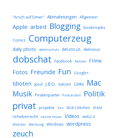
Abmahnungen
Allgemein
"Arsch auf Eimer"
Blogging
arbeit
Apple
bookmarks
Computerzeug
Comics
daily photo
del.icio.us
delicious
datenschutz
dobschat
Filme
Facebook
familie
Fun
Freunde
Fotos
Google+
Mac
Idioten
J.B.O.
Links
ipod
Katzen
Musik
Politik
Piratenpartei
Podcarsten
privat
projekte
Slick's Kitchen
Sex
SPAM
Videos
Urheberrecht
web2.0
venue music
wordpress
Windows
Werbung
Webdev
zeuch