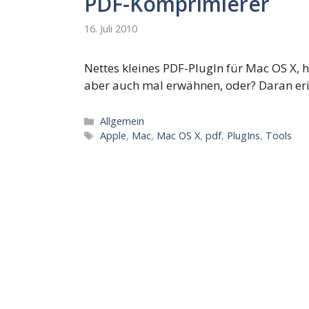
PDF-Komprimierer
16. Juli 2010
Nettes kleines PDF-PlugIn für Mac OS X, ha
aber auch mal erwähnen, oder? Daran eri
Kategorien
Allgemein
Schlagwörter
Apple
,
Mac
,
Mac OS X
,
pdf
,
PlugIns
,
Tools