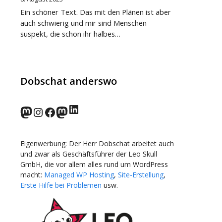
Ein schöner Text. Das mit den Plänen ist aber
auch schwierig und mir sind Menschen
suspekt, die schon ihr halbes…
Dobschat anderswo
LinkedIn
norden.social
Instagram
Facebook
wp-punks.social
Eigenwerbung: Der Herr Dobschat arbeitet auch
und zwar als Geschäftsführer der Leo Skull
GmbH, die vor allem alles rund um WordPress
macht:
Managed WP Hosting
,
Site-Erstellung
,
Erste Hilfe bei Problemen
usw.