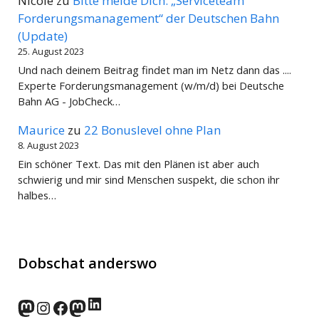
Nicole
zu
Bitte melde Dich: „Serviceteam
Forderungsmanagement“ der Deutschen Bahn
(Update)
25. August 2023
Und nach deinem Beitrag findet man im Netz dann das ....
Experte Forderungsmanagement (w/m/d) bei Deutsche
Bahn AG - JobCheck…
Maurice
zu
22 Bonuslevel ohne Plan
8. August 2023
Ein schöner Text. Das mit den Plänen ist aber auch
schwierig und mir sind Menschen suspekt, die schon ihr
halbes…
Dobschat anderswo
LinkedIn
norden.social
Instagram
Facebook
wp-punks.social