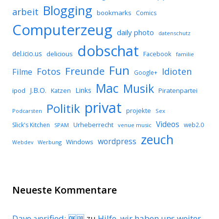
Blogging
arbeit
bookmarks
Comics
Computerzeug
daily photo
datenschutz
dobschat
del.icio.us
delicious
Facebook
familie
Fun
Freunde
Idioten
Fotos
Filme
Google+
Mac
Musik
J.B.O.
Links
ipod
Katzen
Piratenpartei
privat
Politik
projekte
Podcarsten
Sex
Videos
Urheberrecht
Slick's Kitchen
web2.0
SPAM
venue music
zeuch
wordpress
Windows
Werbung
Webdev
Neueste Kommentare
Dave :verified: 🆗🆒
zu
Hilfe, wir haben uns weiter