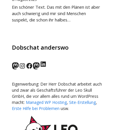
Ein schöner Text. Das mit den Plänen ist aber
auch schwierig und mir sind Menschen
suspekt, die schon ihr halbes…
Dobschat anderswo
LinkedIn
norden.social
Instagram
Facebook
wp-punks.social
Eigenwerbung: Der Herr Dobschat arbeitet auch
und zwar als Geschäftsführer der Leo Skull
GmbH, die vor allem alles rund um WordPress
macht:
Managed WP Hosting
,
Site-Erstellung
,
Erste Hilfe bei Problemen
usw.