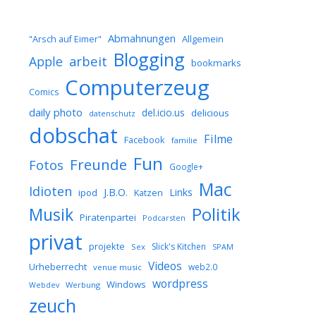
Abmahnungen
Allgemein
"Arsch auf Eimer"
Blogging
arbeit
Apple
bookmarks
Computerzeug
Comics
daily photo
del.icio.us
delicious
datenschutz
dobschat
Filme
Facebook
familie
Fun
Freunde
Fotos
Google+
Mac
Idioten
J.B.O.
Links
ipod
Katzen
Musik
Politik
Piratenpartei
Podcarsten
privat
projekte
Slick's Kitchen
Sex
SPAM
Videos
Urheberrecht
web2.0
venue music
wordpress
Windows
Werbung
Webdev
zeuch