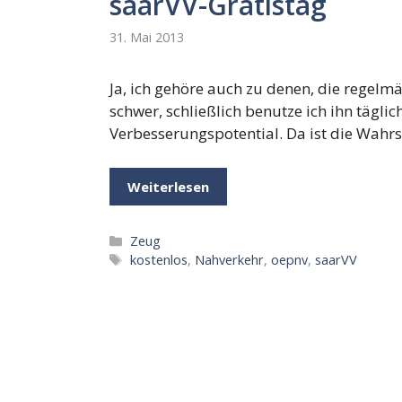
saarVV-Gratistag
31. Mai 2013
Ja, ich gehöre auch zu denen, die regelm
schwer, schließlich benutze ich ihn täglic
Verbesserungspotential. Da ist die Wahrs
Weiterlesen
Kategorien
Zeug
Schlagwörter
kostenlos
,
Nahverkehr
,
oepnv
,
saarVV