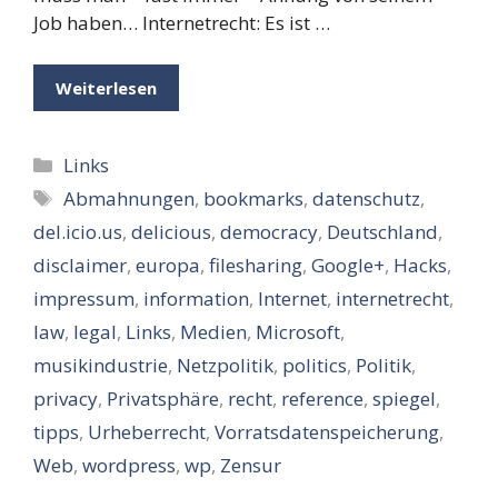
Job haben… Internetrecht: Es ist …
Weiterlesen
Kategorien
Links
Schlagwörter
Abmahnungen
,
bookmarks
,
datenschutz
,
del.icio.us
,
delicious
,
democracy
,
Deutschland
,
disclaimer
,
europa
,
filesharing
,
Google+
,
Hacks
,
impressum
,
information
,
Internet
,
internetrecht
,
law
,
legal
,
Links
,
Medien
,
Microsoft
,
musikindustrie
,
Netzpolitik
,
politics
,
Politik
,
privacy
,
Privatsphäre
,
recht
,
reference
,
spiegel
,
tipps
,
Urheberrecht
,
Vorratsdatenspeicherung
,
Web
,
wordpress
,
wp
,
Zensur