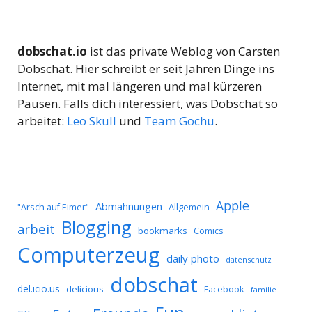
dobschat.io
ist das private Weblog von Carsten
Dobschat. Hier schreibt er seit Jahren Dinge ins
Internet, mit mal längeren und mal kürzeren
Pausen. Falls dich interessiert, was Dobschat so
arbeitet:
Leo Skull
und
Team Gochu
.
Apple
Abmahnungen
Allgemein
"Arsch auf Eimer"
Blogging
arbeit
bookmarks
Comics
Computerzeug
daily photo
datenschutz
dobschat
del.icio.us
delicious
Facebook
familie