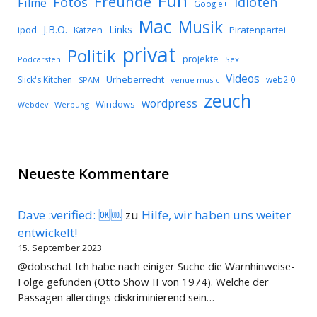
Fun
Freunde
Idioten
Fotos
Filme
Google+
Mac
Musik
J.B.O.
Links
ipod
Katzen
Piratenpartei
privat
Politik
projekte
Podcarsten
Sex
Videos
Urheberrecht
Slick's Kitchen
web2.0
SPAM
venue music
zeuch
wordpress
Windows
Werbung
Webdev
Neueste Kommentare
Dave :verified: 🆗🆒
zu
Hilfe, wir haben uns weiter
entwickelt!
15. September 2023
@dobschat Ich habe nach einiger Suche die Warnhinweise-
Folge gefunden (Otto Show II von 1974). Welche der
Passagen allerdings diskriminierend sein…