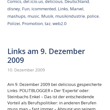
Comics
,
del.icio.us
,
delicious
,
Deutschland
,
disney
,
Fun
,
icommented
,
Links
,
Marvel
,
mashups
,
music
,
Musik
,
musikindustrie
,
police
,
Polizei
,
Promotion
,
taz
,
web2.0
Links am 9. Dezember
2009
10. Dezember 2009
Am 9. Dezember 2009 bei delicious gespeicherte
Links: POLITBLOGGER » Der ‘Experte’ oder:
Steinbachs Enkel – Das ist der entscheidende
Vorteil als Berufspolitiker: in anderen Berufen
muss man – fast immer – Ahnung von seinem