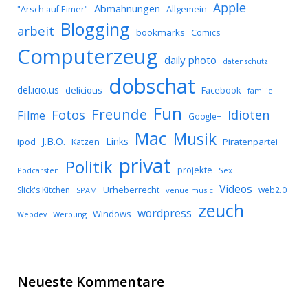
Apple
Abmahnungen
Allgemein
"Arsch auf Eimer"
Blogging
arbeit
bookmarks
Comics
Computerzeug
daily photo
datenschutz
dobschat
del.icio.us
delicious
Facebook
familie
Fun
Freunde
Idioten
Fotos
Filme
Google+
Mac
Musik
J.B.O.
Links
ipod
Katzen
Piratenpartei
privat
Politik
projekte
Podcarsten
Sex
Videos
Urheberrecht
Slick's Kitchen
web2.0
SPAM
venue music
zeuch
wordpress
Windows
Werbung
Webdev
Neueste Kommentare