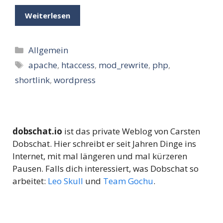
Weiterlesen
Kategorien
Allgemein
Schlagwörter
apache
,
htaccess
,
mod_rewrite
,
php
,
shortlink
,
wordpress
dobschat.io
ist das private Weblog von Carsten
Dobschat. Hier schreibt er seit Jahren Dinge ins
Internet, mit mal längeren und mal kürzeren
Pausen. Falls dich interessiert, was Dobschat so
arbeitet:
Leo Skull
und
Team Gochu
.