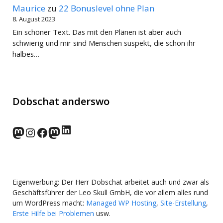
Maurice
zu
22 Bonuslevel ohne Plan
8. August 2023
Ein schöner Text. Das mit den Plänen ist aber auch
schwierig und mir sind Menschen suspekt, die schon ihr
halbes…
Dobschat anderswo
LinkedIn
norden.social
Instagram
Facebook
wp-punks.social
Eigenwerbung: Der Herr Dobschat arbeitet auch und zwar als
Geschäftsführer der Leo Skull GmbH, die vor allem alles rund
um WordPress macht:
Managed WP Hosting
,
Site-Erstellung
,
Erste Hilfe bei Problemen
usw.