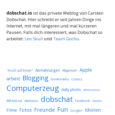
dobschat.io
ist das private Weblog von Carsten
Dobschat. Hier schreibt er seit Jahren Dinge ins
Internet, mit mal längeren und mal kürzeren
Pausen. Falls dich interessiert, was Dobschat so
arbeitet:
Leo Skull
und
Team Gochu
.
Apple
Abmahnungen
Allgemein
"Arsch auf Eimer"
Blogging
arbeit
bookmarks
Comics
Computerzeug
daily photo
datenschutz
dobschat
del.icio.us
delicious
Facebook
familie
Fun
Freunde
Idioten
Fotos
Filme
Google+