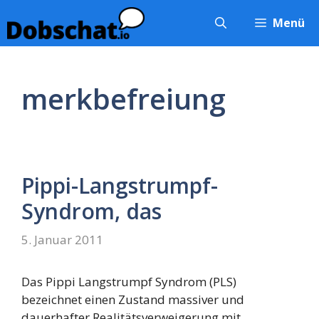
Zum
Menü
Inhalt
springen
merkbefreiung
Pippi-Langstrumpf-
Syndrom, das
5. Januar 2011
Das Pippi Langstrumpf Syndrom (PLS)
bezeichnet einen Zustand massiver und
dauerhafter Realitätsverweigerung mit