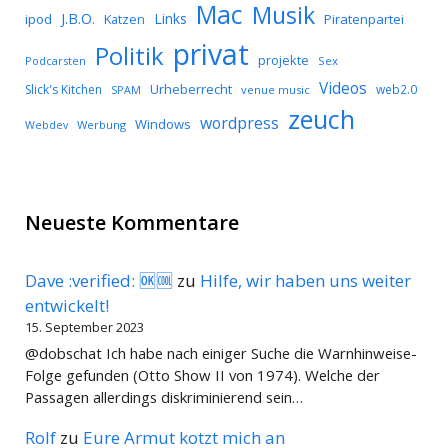
Mac
Musik
J.B.O.
Links
ipod
Katzen
Piratenpartei
privat
Politik
projekte
Podcarsten
Sex
Videos
Urheberrecht
Slick's Kitchen
web2.0
SPAM
venue music
zeuch
wordpress
Windows
Werbung
Webdev
Neueste Kommentare
Dave :verified: 🆗🆒
zu
Hilfe, wir haben uns weiter
entwickelt!
15. September 2023
@dobschat Ich habe nach einiger Suche die Warnhinweise-
Folge gefunden (Otto Show II von 1974). Welche der
Passagen allerdings diskriminierend sein…
Rolf
zu
Eure Armut kotzt mich an