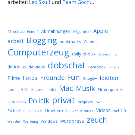
arbeitet:
Leo Skull
und
Team Gochu
.
Apple
Abmahnungen
Allgemein
"Arsch auf Eimer"
Blogging
arbeit
bookmarks
Comics
Computerzeug
daily photo
datenschutz
dobschat
del.icio.us
delicious
Facebook
familie
Fun
Freunde
Idioten
Fotos
Filme
Google+
Mac
Musik
J.B.O.
Links
ipod
Katzen
Piratenpartei
privat
Politik
projekte
Podcarsten
Sex
Videos
Urheberrecht
Slick's Kitchen
web2.0
SPAM
venue music
zeuch
wordpress
Windows
Werbung
Webdev