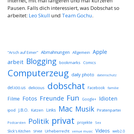
Internet, mit mal längeren und mal kürzeren
Pausen. Falls dich interessiert, was Dobschat so
arbeitet:
Leo Skull
und
Team Gochu
.
Apple
Abmahnungen
Allgemein
"Arsch auf Eimer"
Blogging
arbeit
bookmarks
Comics
Computerzeug
daily photo
datenschutz
dobschat
del.icio.us
delicious
Facebook
familie
Fun
Freunde
Idioten
Fotos
Filme
Google+
Mac
Musik
J.B.O.
Links
ipod
Katzen
Piratenpartei
privat
Politik
projekte
Podcarsten
Sex
Videos
Urheberrecht
Slick's Kitchen
web2.0
SPAM
venue music