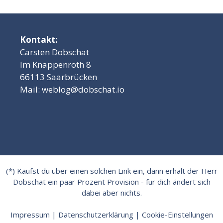
Kontakt:
Carsten Dobschat
Im Knappenroth 8
66113 Saarbrücken
Mail:
weblog@dobschat.io
(*) Kaufst du über einen solchen Link ein, dann erhält der Herr
Dobschat ein paar Prozent Provision - für dich ändert sich
dabei aber nichts.
Impressum
|
Datenschutzerklärung
|
Cookie-Einstellungen