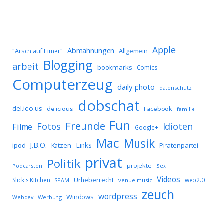
Apple
Abmahnungen
Allgemein
"Arsch auf Eimer"
Blogging
arbeit
bookmarks
Comics
Computerzeug
daily photo
datenschutz
dobschat
del.icio.us
delicious
Facebook
familie
Fun
Freunde
Idioten
Fotos
Filme
Google+
Mac
Musik
J.B.O.
Links
ipod
Katzen
Piratenpartei
privat
Politik
projekte
Podcarsten
Sex
Videos
Urheberrecht
Slick's Kitchen
web2.0
SPAM
venue music
zeuch
wordpress
Windows
Werbung
Webdev