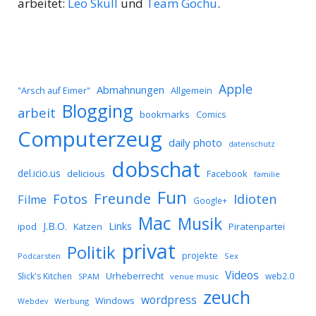
arbeitet:
Leo Skull
und
Team Gochu
.
Apple
Abmahnungen
Allgemein
"Arsch auf Eimer"
Blogging
arbeit
bookmarks
Comics
Computerzeug
daily photo
datenschutz
dobschat
del.icio.us
delicious
Facebook
familie
Fun
Freunde
Idioten
Fotos
Filme
Google+
Mac
Musik
J.B.O.
Links
ipod
Katzen
Piratenpartei
privat
Politik
projekte
Podcarsten
Sex
Videos
Urheberrecht
Slick's Kitchen
web2.0
SPAM
venue music
zeuch
wordpress
Windows
Werbung
Webdev