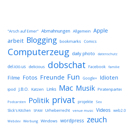
Apple
Abmahnungen
Allgemein
"Arsch auf Eimer"
Blogging
arbeit
bookmarks
Comics
Computerzeug
daily photo
datenschutz
dobschat
del.icio.us
delicious
Facebook
familie
Fun
Freunde
Idioten
Fotos
Filme
Google+
Mac
Musik
J.B.O.
Links
ipod
Katzen
Piratenpartei
privat
Politik
projekte
Podcarsten
Sex
Videos
Urheberrecht
Slick's Kitchen
web2.0
SPAM
venue music
zeuch
wordpress
Windows
Werbung
Webdev