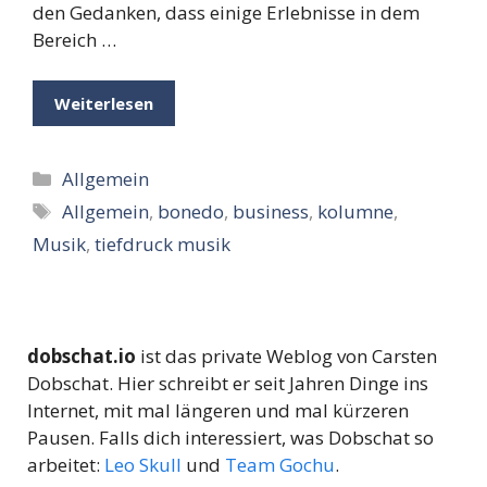
den Gedanken, dass einige Erlebnisse in dem
Bereich …
Weiterlesen
Kategorien
Allgemein
Schlagwörter
Allgemein
,
bonedo
,
business
,
kolumne
,
Musik
,
tiefdruck musik
dobschat.io
ist das private Weblog von Carsten
Dobschat. Hier schreibt er seit Jahren Dinge ins
Internet, mit mal längeren und mal kürzeren
Pausen. Falls dich interessiert, was Dobschat so
arbeitet:
Leo Skull
und
Team Gochu
.