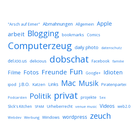
Apple
Abmahnungen
Allgemein
"Arsch auf Eimer"
Blogging
arbeit
bookmarks
Comics
Computerzeug
daily photo
datenschutz
dobschat
del.icio.us
delicious
Facebook
familie
Fun
Freunde
Idioten
Fotos
Filme
Google+
Mac
Musik
J.B.O.
Links
ipod
Katzen
Piratenpartei
privat
Politik
projekte
Podcarsten
Sex
Videos
Urheberrecht
Slick's Kitchen
web2.0
SPAM
venue music
zeuch
wordpress
Windows
Werbung
Webdev