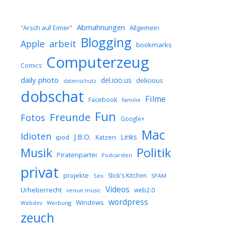
Abmahnungen
Allgemein
"Arsch auf Eimer"
Blogging
arbeit
Apple
bookmarks
Computerzeug
Comics
daily photo
del.icio.us
delicious
datenschutz
dobschat
Filme
Facebook
familie
Fun
Freunde
Fotos
Google+
Mac
Idioten
J.B.O.
Links
ipod
Katzen
Musik
Politik
Piratenpartei
Podcarsten
privat
projekte
Slick's Kitchen
Sex
SPAM
Videos
Urheberrecht
web2.0
venue music
wordpress
Windows
Werbung
Webdev
zeuch