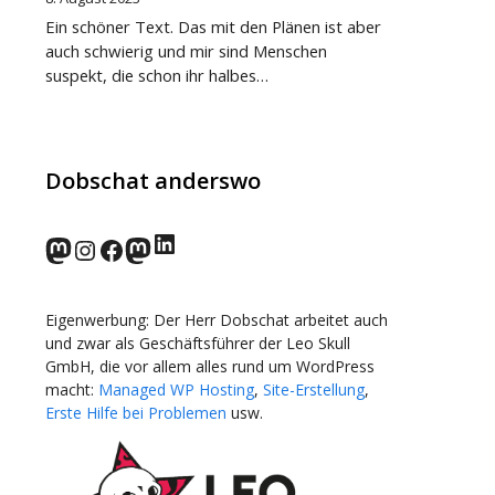
Ein schöner Text. Das mit den Plänen ist aber
auch schwierig und mir sind Menschen
suspekt, die schon ihr halbes…
Dobschat anderswo
LinkedIn
norden.social
Instagram
Facebook
wp-punks.social
Eigenwerbung: Der Herr Dobschat arbeitet auch
und zwar als Geschäftsführer der Leo Skull
GmbH, die vor allem alles rund um WordPress
macht:
Managed WP Hosting
,
Site-Erstellung
,
Erste Hilfe bei Problemen
usw.