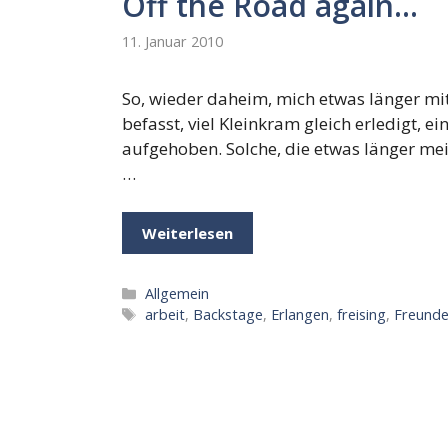
Off the Road again…
11. Januar 2010
So, wieder daheim, mich etwas länger mi
befasst, viel Kleinkram gleich erledigt, 
aufgehoben. Solche, die etwas länger mei
…
Weiterlesen
Kategorien
Allgemein
Schlagwörter
arbeit
,
Backstage
,
Erlangen
,
freising
,
Freund