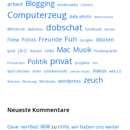
Blogging
arbeit
bookmarks
Comics
Computerzeug
daily photo
datenschutz
dobschat
del.icio.us
delicious
Facebook
familie
Fun
Freunde
Idioten
Fotos
Filme
Google+
Mac
Musik
J.B.O.
Links
ipod
Katzen
Piratenpartei
privat
Politik
projekte
Podcarsten
Sex
Videos
Urheberrecht
Slick's Kitchen
web2.0
SPAM
venue music
zeuch
wordpress
Windows
Werbung
Webdev
Neueste Kommentare
Dave :verified: 🆗🆒
zu
Hilfe, wir haben uns weiter