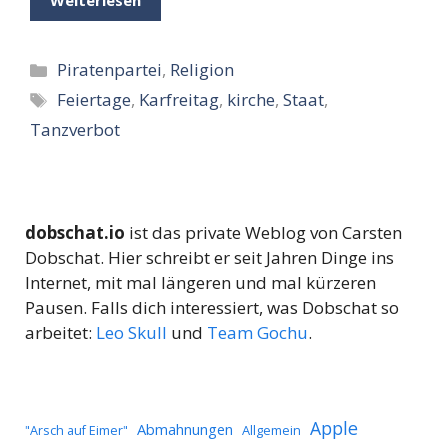
Weiterlesen
Kategorien
Piratenpartei
,
Religion
Schlagwörter
Feiertage
,
Karfreitag
,
kirche
,
Staat
,
Tanzverbot
dobschat.io
ist das private Weblog von Carsten
Dobschat. Hier schreibt er seit Jahren Dinge ins
Internet, mit mal längeren und mal kürzeren
Pausen. Falls dich interessiert, was Dobschat so
arbeitet:
Leo Skull
und
Team Gochu
.
Apple
Abmahnungen
Allgemein
"Arsch auf Eimer"