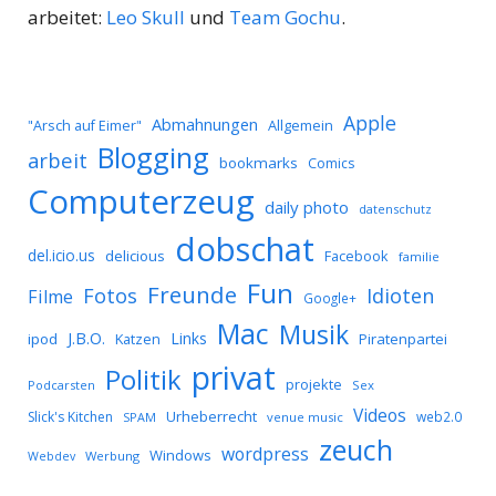
arbeitet:
Leo Skull
und
Team Gochu
.
Apple
Abmahnungen
Allgemein
"Arsch auf Eimer"
Blogging
arbeit
bookmarks
Comics
Computerzeug
daily photo
datenschutz
dobschat
del.icio.us
delicious
Facebook
familie
Fun
Freunde
Idioten
Fotos
Filme
Google+
Mac
Musik
J.B.O.
Links
ipod
Katzen
Piratenpartei
privat
Politik
projekte
Podcarsten
Sex
Videos
Urheberrecht
Slick's Kitchen
web2.0
SPAM
venue music
zeuch
wordpress
Windows
Werbung
Webdev