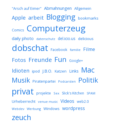
Abmahnungen
Allgemein
"Arsch auf Eimer"
Blogging
arbeit
Apple
bookmarks
Computerzeug
Comics
daily photo
del.icio.us
delicious
datenschutz
dobschat
Filme
Facebook
familie
Fun
Freunde
Fotos
Google+
Mac
Idioten
J.B.O.
Links
ipod
Katzen
Musik
Politik
Piratenpartei
Podcarsten
privat
projekte
Slick's Kitchen
Sex
SPAM
Videos
Urheberrecht
web2.0
venue music
wordpress
Windows
Werbung
Webdev
zeuch