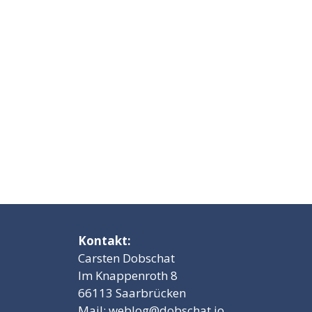
Kontakt:
Carsten Dobschat
Im Knappenroth 8
66113 Saarbrücken
Mail:
weblog@dobschat.io