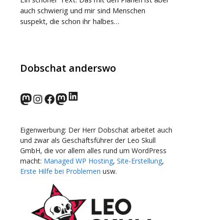
auch schwierig und mir sind Menschen
suspekt, die schon ihr halbes…
Dobschat anderswo
LinkedIn
norden.social
Instagram
Facebook
wp-punks.social
Eigenwerbung: Der Herr Dobschat arbeitet auch
und zwar als Geschäftsführer der Leo Skull
GmbH, die vor allem alles rund um WordPress
macht:
Managed WP Hosting
,
Site-Erstellung
,
Erste Hilfe bei Problemen
usw.