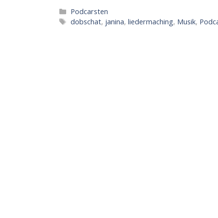
Kategorien
Podcarsten
Schlagwörter
dobschat
,
janina
,
liedermaching
,
Musik
,
Podc