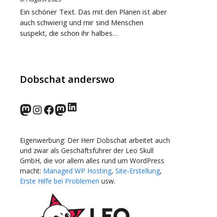
Ein schöner Text. Das mit den Plänen ist aber
auch schwierig und mir sind Menschen
suspekt, die schon ihr halbes…
Dobschat anderswo
LinkedIn
norden.social
Instagram
Facebook
wp-punks.social
Eigenwerbung: Der Herr Dobschat arbeitet auch
und zwar als Geschäftsführer der Leo Skull
GmbH, die vor allem alles rund um WordPress
macht:
Managed WP Hosting
,
Site-Erstellung
,
Erste Hilfe bei Problemen
usw.