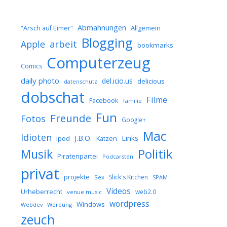
Abmahnungen
Allgemein
"Arsch auf Eimer"
Blogging
arbeit
Apple
bookmarks
Computerzeug
Comics
daily photo
del.icio.us
delicious
datenschutz
dobschat
Filme
Facebook
familie
Fun
Freunde
Fotos
Google+
Mac
Idioten
J.B.O.
Links
ipod
Katzen
Musik
Politik
Piratenpartei
Podcarsten
privat
projekte
Slick's Kitchen
Sex
SPAM
Videos
Urheberrecht
web2.0
venue music
wordpress
Windows
Werbung
Webdev
zeuch