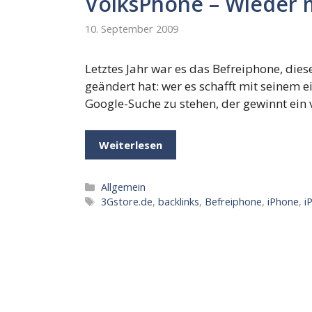
VolksPhone – Wieder 
10. September 2009
Letztes Jahr war es das Befreiphone, diese
geändert hat: wer es schafft mit seinem e
Google-Suche zu stehen, der gewinnt ein 
Weiterlesen
Kategorien
Allgemein
Schlagwörter
3Gstore.de
,
backlinks
,
Befreiphone
,
iPhone
,
i