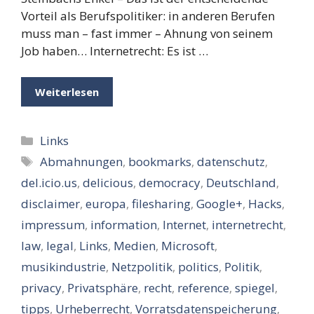
Vorteil als Berufspolitiker: in anderen Berufen
muss man – fast immer – Ahnung von seinem
Job haben… Internetrecht: Es ist …
Weiterlesen
Kategorien
Links
Schlagwörter
Abmahnungen
,
bookmarks
,
datenschutz
,
del.icio.us
,
delicious
,
democracy
,
Deutschland
,
disclaimer
,
europa
,
filesharing
,
Google+
,
Hacks
,
impressum
,
information
,
Internet
,
internetrecht
,
law
,
legal
,
Links
,
Medien
,
Microsoft
,
musikindustrie
,
Netzpolitik
,
politics
,
Politik
,
privacy
,
Privatsphäre
,
recht
,
reference
,
spiegel
,
tipps
,
Urheberrecht
,
Vorratsdatenspeicherung
,