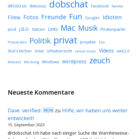
dobschat
del.icio.us
delicious
Facebook
familie
Fun
Freunde
Idioten
Fotos
Filme
Google+
Mac
Musik
J.B.O.
Links
ipod
Katzen
Piratenpartei
privat
Politik
projekte
Podcarsten
Sex
Videos
Urheberrecht
Slick's Kitchen
web2.0
SPAM
venue music
zeuch
wordpress
Windows
Werbung
Webdev
Neueste Kommentare
Dave :verified: 🆗🆒
zu
Hilfe, wir haben uns weiter
entwickelt!
15. September 2023
@dobschat Ich habe nach einiger Suche die Warnhinweise-