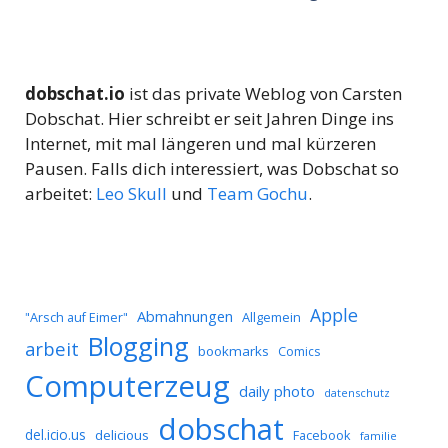
dobschat.io
ist das private Weblog von Carsten
Dobschat. Hier schreibt er seit Jahren Dinge ins
Internet, mit mal längeren und mal kürzeren
Pausen. Falls dich interessiert, was Dobschat so
arbeitet:
Leo Skull
und
Team Gochu
.
Apple
Abmahnungen
Allgemein
"Arsch auf Eimer"
Blogging
arbeit
bookmarks
Comics
Computerzeug
daily photo
datenschutz
dobschat
del.icio.us
delicious
Facebook
familie