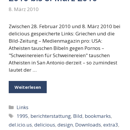
8. März 2010
Zwischen 28. Februar 2010 und 8. März 2010 bei
delicious gespeicherte Links: Griechen und die
Bild-Zeitung – Medienmagazin pro: USA:
Atheisten tauschen Bibeln gegen Pornos –
"Schweinereien für Schweinereien" tauschen
Atheisten in San Antonio derzeit – so zumindest
lautet der …
Weiterlesen
Kategorien
Links
Schlagwörter
1995
,
berichterstattung
,
Bild
,
bookmarks
,
del.icio.us
,
delicious
,
design
,
Downloads
,
extra3
,