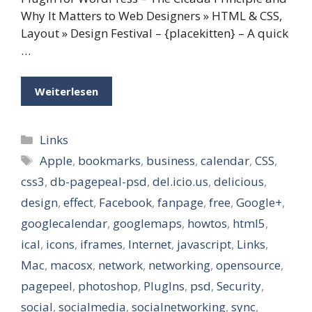
Why It Matters to Web Designers » HTML & CSS,
Layout » Design Festival – {placekitten} – A quick
…
Weiterlesen
Kategorien
Links
Schlagwörter
Apple
,
bookmarks
,
business
,
calendar
,
CSS
,
css3
,
db-pagepeal-psd
,
del.icio.us
,
delicious
,
design
,
effect
,
Facebook
,
fanpage
,
free
,
Google+
,
googlecalendar
,
googlemaps
,
howtos
,
html5
,
ical
,
icons
,
iframes
,
Internet
,
javascript
,
Links
,
Mac
,
macosx
,
network
,
networking
,
opensource
,
pagepeel
,
photoshop
,
PlugIns
,
psd
,
Security
,
social
,
socialmedia
,
socialnetworking
,
sync
,