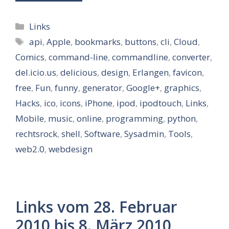
Kategorien
Links
Schlagwörter
api
,
Apple
,
bookmarks
,
buttons
,
cli
,
Cloud
,
Comics
,
command-line
,
commandline
,
converter
,
del.icio.us
,
delicious
,
design
,
Erlangen
,
favicon
,
free
,
Fun
,
funny
,
generator
,
Google+
,
graphics
,
Hacks
,
ico
,
icons
,
iPhone
,
ipod
,
ipodtouch
,
Links
,
Mobile
,
music
,
online
,
programming
,
python
,
rechtsrock
,
shell
,
Software
,
Sysadmin
,
Tools
,
web2.0
,
webdesign
Links vom 28. Februar
2010 bis 8. März 2010