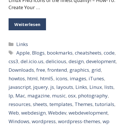
Linux PNG icons of the finest quality! – How-To:
Create Your …
Weiterlesen
Kategorien
Links
Schlagwörter
Apple
,
Blogs
,
bookmarks
,
cheatsheets
,
code
,
css3
,
del.icio.us
,
delicious
,
design
,
development
,
Downloads
,
free
,
frontend
,
graphics
,
grid
,
howtos
,
html
,
html5
,
icons
,
images
,
iTunes
,
javascript
,
jquery
,
js
,
layouts
,
Links
,
Linux
,
lists
,
lp
,
Mac
,
magazine
,
music
,
osx
,
photography
,
resources
,
sheets
,
templates
,
Themes
,
tutorials
,
Web
,
webdesign
,
Webdev
,
webdevelopment
,
Windows
,
wordpress
,
wordpress-themes
,
wp