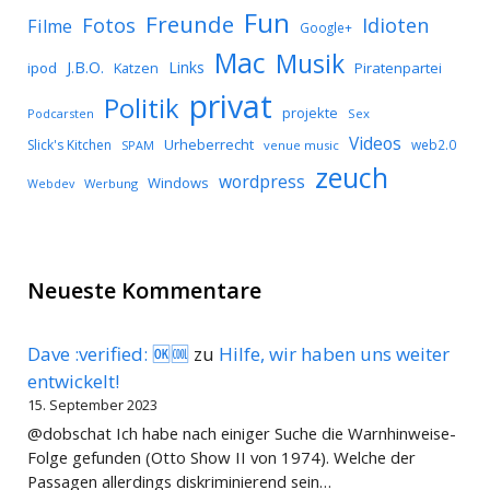
Fun
Freunde
Idioten
Fotos
Filme
Google+
Mac
Musik
J.B.O.
Links
ipod
Katzen
Piratenpartei
privat
Politik
projekte
Podcarsten
Sex
Videos
Urheberrecht
Slick's Kitchen
web2.0
SPAM
venue music
zeuch
wordpress
Windows
Werbung
Webdev
Neueste Kommentare
Dave :verified: 🆗🆒
zu
Hilfe, wir haben uns weiter
entwickelt!
15. September 2023
@dobschat Ich habe nach einiger Suche die Warnhinweise-
Folge gefunden (Otto Show II von 1974). Welche der
Passagen allerdings diskriminierend sein…