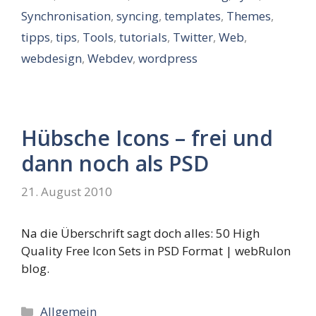
Synchronisation
,
syncing
,
templates
,
Themes
,
tipps
,
tips
,
Tools
,
tutorials
,
Twitter
,
Web
,
webdesign
,
Webdev
,
wordpress
Hübsche Icons – frei und
dann noch als PSD
21. August 2010
Na die Überschrift sagt doch alles: 50 High
Quality Free Icon Sets in PSD Format | webRulon
blog.
Kategorien
Allgemein