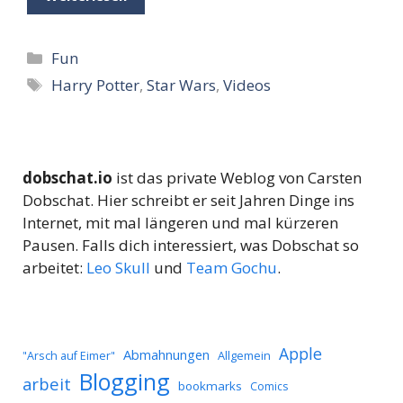
Kategorien
Fun
Schlagwörter
Harry Potter
,
Star Wars
,
Videos
dobschat.io
ist das private Weblog von Carsten
Dobschat. Hier schreibt er seit Jahren Dinge ins
Internet, mit mal längeren und mal kürzeren
Pausen. Falls dich interessiert, was Dobschat so
arbeitet:
Leo Skull
und
Team Gochu
.
Apple
Abmahnungen
Allgemein
"Arsch auf Eimer"
Blogging
arbeit
bookmarks
Comics