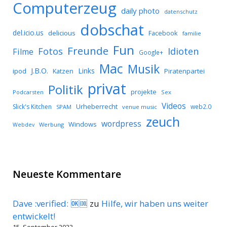
Computerzeug
daily photo
datenschutz
dobschat
del.icio.us
delicious
Facebook
familie
Fun
Freunde
Idioten
Fotos
Filme
Google+
Mac
Musik
J.B.O.
Links
ipod
Katzen
Piratenpartei
privat
Politik
projekte
Podcarsten
Sex
Videos
Urheberrecht
Slick's Kitchen
web2.0
SPAM
venue music
zeuch
wordpress
Windows
Werbung
Webdev
Neueste Kommentare
Dave :verified: 🆗🆒
zu
Hilfe, wir haben uns weiter
entwickelt!