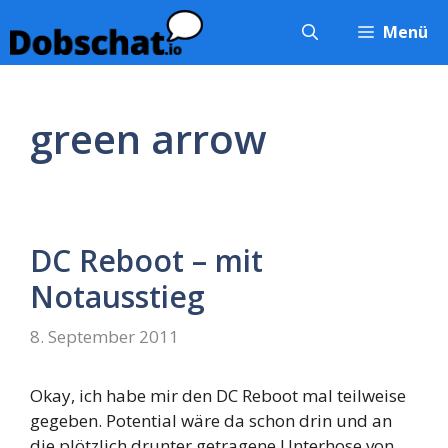
Zum
Menü
Inhalt
springen
green arrow
DC Reboot – mit
Notausstieg
8. September 2011
Okay, ich habe mir den DC Reboot mal teilweise
gegeben. Potential wäre da schon drin und an
die plötzlich drunter getragene Unterhose von