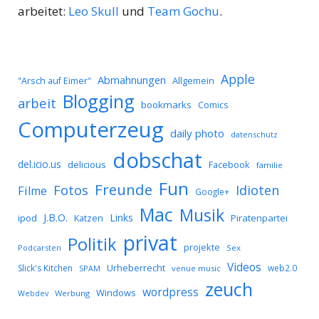
arbeitet:
Leo Skull
und
Team Gochu
.
Apple
Abmahnungen
Allgemein
"Arsch auf Eimer"
Blogging
arbeit
bookmarks
Comics
Computerzeug
daily photo
datenschutz
dobschat
del.icio.us
delicious
Facebook
familie
Fun
Freunde
Idioten
Fotos
Filme
Google+
Mac
Musik
J.B.O.
Links
ipod
Katzen
Piratenpartei
privat
Politik
projekte
Podcarsten
Sex
Videos
Urheberrecht
Slick's Kitchen
web2.0
SPAM
venue music
zeuch
wordpress
Windows
Werbung
Webdev