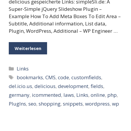
delicious gespeicherte Links: simpleSli.de: A
Super-Simple jQuery Slideshow Plugin –
Example How To Add Meta Boxes To Edit Area –
Subtitle, Additional information, List data,
Plugin, WordPress, Additional – WP Engineer …
Weiterlesen
Kategorien
Links
Schlagwörter
bookmarks
,
CMS
,
code
,
customfields
,
del.icio.us
,
delicious
,
development
,
fields
,
germany
,
icommented
,
laws
,
Links
,
online
,
php
,
PlugIns
,
seo
,
shopping
,
snippets
,
wordpress
,
wp