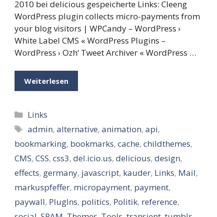
2010 bei delicious gespeicherte Links: Cleeng
WordPress plugin collects micro-payments from
your blog visitors | WPCandy – WordPress ›
White Label CMS « WordPress Plugins –
WordPress › Ozh‘ Tweet Archiver « WordPress …
Weiterlesen
Kategorien
Links
Schlagwörter
admin
,
alternative
,
animation
,
api
,
bookmarking
,
bookmarks
,
cache
,
childthemes
,
CMS
,
CSS
,
css3
,
del.icio.us
,
delicious
,
design
,
effects
,
germany
,
javascript
,
kauder
,
Links
,
Mail
,
markuspfeffer
,
micropayment
,
payment
,
paywall
,
PlugIns
,
politics
,
Politik
,
reference
,
social
,
SPAM
,
Themes
,
Tools
,
transient
,
tumblr
,