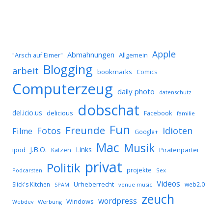
Apple
Abmahnungen
Allgemein
"Arsch auf Eimer"
Blogging
arbeit
bookmarks
Comics
Computerzeug
daily photo
datenschutz
dobschat
del.icio.us
delicious
Facebook
familie
Fun
Freunde
Idioten
Fotos
Filme
Google+
Mac
Musik
J.B.O.
Links
ipod
Katzen
Piratenpartei
privat
Politik
projekte
Podcarsten
Sex
Videos
Urheberrecht
Slick's Kitchen
web2.0
SPAM
venue music
zeuch
wordpress
Windows
Werbung
Webdev