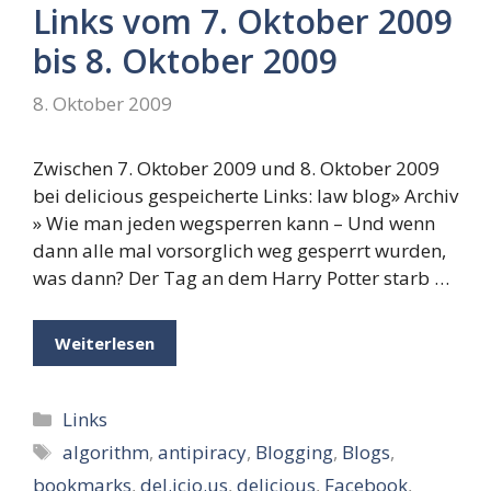
Links vom 7. Oktober 2009
bis 8. Oktober 2009
8. Oktober 2009
Zwischen 7. Oktober 2009 und 8. Oktober 2009
bei delicious gespeicherte Links: law blog» Archiv
» Wie man jeden wegsperren kann – Und wenn
dann alle mal vorsorglich weg gesperrt wurden,
was dann? Der Tag an dem Harry Potter starb …
Weiterlesen
Kategorien
Links
Schlagwörter
algorithm
,
antipiracy
,
Blogging
,
Blogs
,
bookmarks
,
del.icio.us
,
delicious
,
Facebook
,