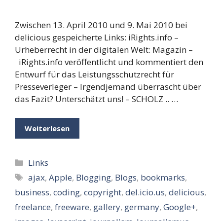
Zwischen 13. April 2010 und 9. Mai 2010 bei
delicious gespeicherte Links: iRights.info –
Urheberrecht in der digitalen Welt: Magazin –
iRights.info veröffentlicht und kommentiert den
Entwurf für das Leistungsschutzrecht für
Presseverleger – Irgendjemand überrascht über
das Fazit? Unterschätzt uns! – SCHOLZ .. …
Weiterlesen
Kategorien
Links
Schlagwörter
ajax
,
Apple
,
Blogging
,
Blogs
,
bookmarks
,
business
,
coding
,
copyright
,
del.icio.us
,
delicious
,
freelance
,
freeware
,
gallery
,
germany
,
Google+
,