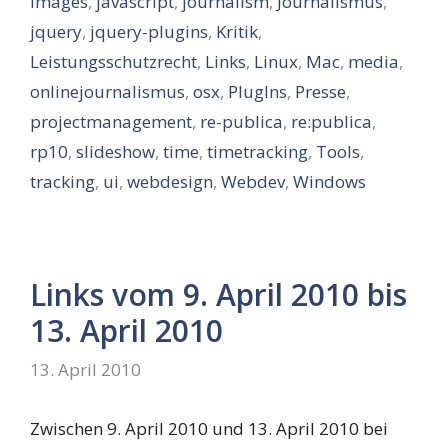
images
,
javascript
,
journalism
,
Journalismus
,
jquery
,
jquery-plugins
,
Kritik
,
Leistungsschutzrecht
,
Links
,
Linux
,
Mac
,
media
,
onlinejournalismus
,
osx
,
PlugIns
,
Presse
,
projectmanagement
,
re-publica
,
re:publica
,
rp10
,
slideshow
,
time
,
timetracking
,
Tools
,
tracking
,
ui
,
webdesign
,
Webdev
,
Windows
Links vom 9. April 2010 bis
13. April 2010
13. April 2010
Zwischen 9. April 2010 und 13. April 2010 bei