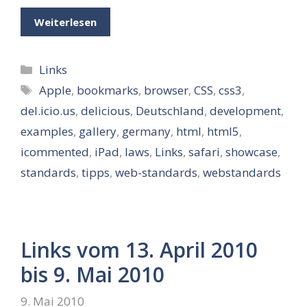
Weiterlesen
Kategorien
Links
Schlagwörter
Apple
,
bookmarks
,
browser
,
CSS
,
css3
,
del.icio.us
,
delicious
,
Deutschland
,
development
,
examples
,
gallery
,
germany
,
html
,
html5
,
icommented
,
iPad
,
laws
,
Links
,
safari
,
showcase
,
standards
,
tipps
,
web-standards
,
webstandards
Links vom 13. April 2010
bis 9. Mai 2010
9. Mai 2010