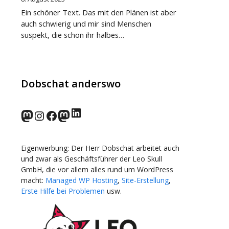
Ein schöner Text. Das mit den Plänen ist aber
auch schwierig und mir sind Menschen
suspekt, die schon ihr halbes…
Dobschat anderswo
LinkedIn
norden.social
Instagram
Facebook
wp-punks.social
Eigenwerbung: Der Herr Dobschat arbeitet auch
und zwar als Geschäftsführer der Leo Skull
GmbH, die vor allem alles rund um WordPress
macht:
Managed WP Hosting
,
Site-Erstellung
,
Erste Hilfe bei Problemen
usw.