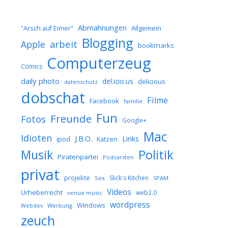
Abmahnungen
Allgemein
"Arsch auf Eimer"
Blogging
arbeit
Apple
bookmarks
Computerzeug
Comics
daily photo
del.icio.us
delicious
datenschutz
dobschat
Filme
Facebook
familie
Fun
Freunde
Fotos
Google+
Mac
Idioten
J.B.O.
Links
ipod
Katzen
Musik
Politik
Piratenpartei
Podcarsten
privat
projekte
Slick's Kitchen
Sex
SPAM
Videos
Urheberrecht
web2.0
venue music
wordpress
Windows
Werbung
Webdev
zeuch