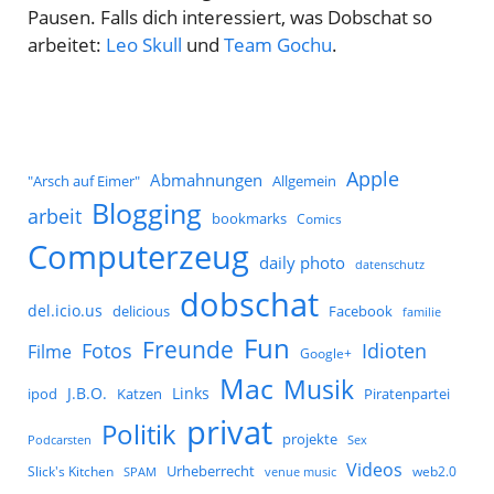
Pausen. Falls dich interessiert, was Dobschat so
arbeitet:
Leo Skull
und
Team Gochu
.
Apple
Abmahnungen
Allgemein
"Arsch auf Eimer"
Blogging
arbeit
bookmarks
Comics
Computerzeug
daily photo
datenschutz
dobschat
del.icio.us
delicious
Facebook
familie
Fun
Freunde
Idioten
Fotos
Filme
Google+
Mac
Musik
J.B.O.
Links
ipod
Katzen
Piratenpartei
privat
Politik
projekte
Podcarsten
Sex
Videos
Urheberrecht
Slick's Kitchen
web2.0
SPAM
venue music