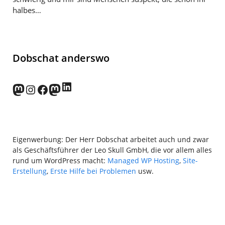
halbes…
Dobschat anderswo
LinkedIn
norden.social
Instagram
Facebook
wp-punks.social
Eigenwerbung: Der Herr Dobschat arbeitet auch und zwar
als Geschäftsführer der Leo Skull GmbH, die vor allem alles
rund um WordPress macht:
Managed WP Hosting
,
Site-
Erstellung
,
Erste Hilfe bei Problemen
usw.