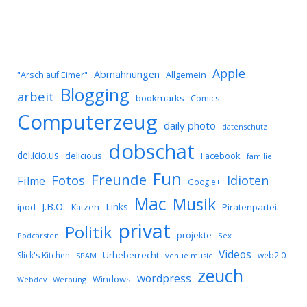
Apple
Abmahnungen
Allgemein
"Arsch auf Eimer"
Blogging
arbeit
bookmarks
Comics
Computerzeug
daily photo
datenschutz
dobschat
del.icio.us
delicious
Facebook
familie
Fun
Freunde
Idioten
Fotos
Filme
Google+
Mac
Musik
J.B.O.
Links
ipod
Katzen
Piratenpartei
privat
Politik
projekte
Podcarsten
Sex
Videos
Urheberrecht
Slick's Kitchen
web2.0
SPAM
venue music
zeuch
wordpress
Windows
Werbung
Webdev