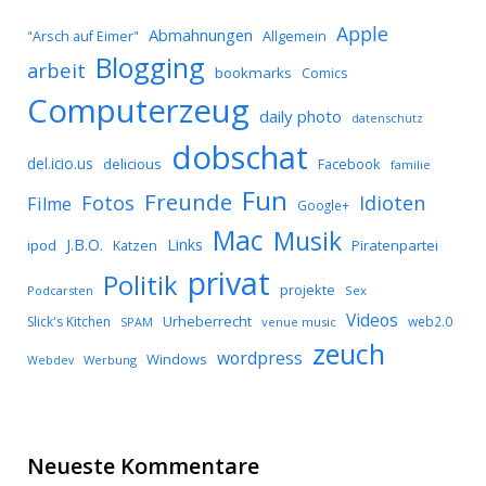
Apple
Abmahnungen
Allgemein
"Arsch auf Eimer"
Blogging
arbeit
bookmarks
Comics
Computerzeug
daily photo
datenschutz
dobschat
del.icio.us
delicious
Facebook
familie
Fun
Freunde
Idioten
Fotos
Filme
Google+
Mac
Musik
J.B.O.
Links
ipod
Katzen
Piratenpartei
privat
Politik
projekte
Podcarsten
Sex
Videos
Urheberrecht
Slick's Kitchen
web2.0
SPAM
venue music
zeuch
wordpress
Windows
Werbung
Webdev
Neueste Kommentare