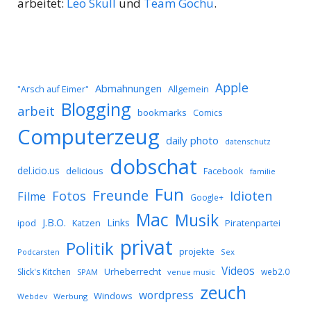
arbeitet:
Leo Skull
und
Team Gochu
.
Apple
Abmahnungen
Allgemein
"Arsch auf Eimer"
Blogging
arbeit
bookmarks
Comics
Computerzeug
daily photo
datenschutz
dobschat
del.icio.us
delicious
Facebook
familie
Fun
Freunde
Idioten
Fotos
Filme
Google+
Mac
Musik
J.B.O.
Links
ipod
Katzen
Piratenpartei
privat
Politik
projekte
Podcarsten
Sex
Videos
Urheberrecht
Slick's Kitchen
web2.0
SPAM
venue music
zeuch
wordpress
Windows
Werbung
Webdev