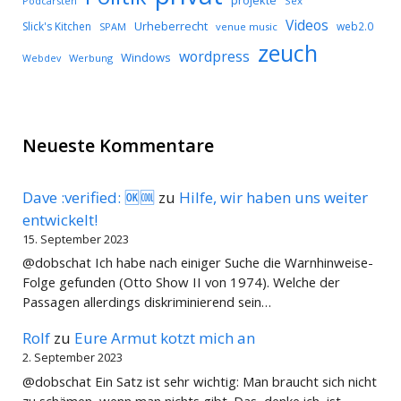
projekte
Podcarsten
Sex
Videos
Urheberrecht
Slick's Kitchen
web2.0
SPAM
venue music
zeuch
wordpress
Windows
Werbung
Webdev
Neueste Kommentare
Dave :verified: 🆗🆒
zu
Hilfe, wir haben uns weiter
entwickelt!
15. September 2023
@dobschat Ich habe nach einiger Suche die Warnhinweise-
Folge gefunden (Otto Show II von 1974). Welche der
Passagen allerdings diskriminierend sein…
Rolf
zu
Eure Armut kotzt mich an
2. September 2023
@dobschat Ein Satz ist sehr wichtig: Man braucht sich nicht
zu schämen, wenn man nichts gibt. Das, denke ich, ist…