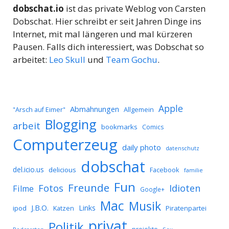
dobschat.io
ist das private Weblog von Carsten
Dobschat. Hier schreibt er seit Jahren Dinge ins
Internet, mit mal längeren und mal kürzeren
Pausen. Falls dich interessiert, was Dobschat so
arbeitet:
Leo Skull
und
Team Gochu
.
Apple
Abmahnungen
Allgemein
"Arsch auf Eimer"
Blogging
arbeit
bookmarks
Comics
Computerzeug
daily photo
datenschutz
dobschat
del.icio.us
delicious
Facebook
familie
Fun
Freunde
Idioten
Fotos
Filme
Google+
Mac
Musik
J.B.O.
Links
ipod
Katzen
Piratenpartei
privat
Politik