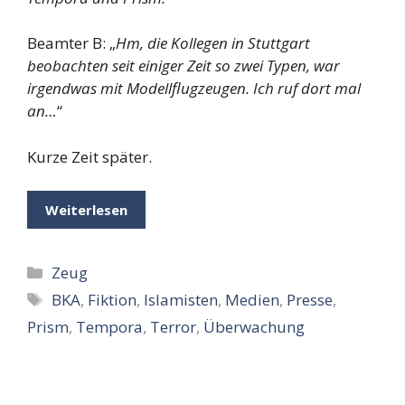
Beamter B: „
Hm, die Kollegen in Stuttgart
beobachten seit einiger Zeit so zwei Typen, war
irgendwas mit Modellflugzeugen. Ich ruf dort mal
an…
“
Kurze Zeit später.
Weiterlesen
Kategorien
Zeug
Schlagwörter
BKA
,
Fiktion
,
Islamisten
,
Medien
,
Presse
,
Prism
,
Tempora
,
Terror
,
Überwachung